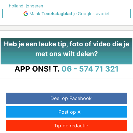
holland
,
jongeren
Maak
Texelsdagblad
je Google-favoriet
Heb je een leuke tip, foto of video die je
met ons wilt delen?
APP ONS!
T.
06 - 574 71 321
Deel op Facebook
Post op X
Tip de redactie