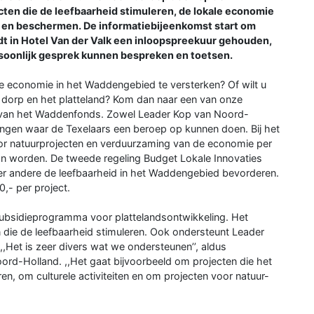
ecten die de leefbaarheid stimuleren, de lokale economie
 en beschermen. De informatiebijeenkomst start om
t in Hotel Van der Valk een inloopspreekuur gehouden,
rsoonlijk gesprek kunnen bespreken en toetsen.
de economie in het Waddengebied te versterken? Of wilt u
w dorp en het platteland? Kom dan naar een van onze
n van het Waddenfonds. Zowel Leader Kop van Noord-
ingen waar de Texelaars een beroep op kunnen doen. Bij het
or natuurprojecten en verduurzaming van de economie per
kan worden. De tweede regeling Budget Lokale Innovaties
nder andere de leefbaarheid in het Waddengebied bevorderen.
,- per project.
ubsidieprogramma voor plattelandsontwikkeling. Het
en die de leefbaarheid stimuleren. Ook ondersteunt Leader
,,Het is zeer divers wat we ondersteunen’’, aldus
ord-Holland. ,,Het gaat bijvoorbeeld om projecten die het
en, om culturele activiteiten en om projecten voor natuur-