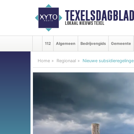
TEXELSDAGBLAD
lokaal nieuws texel
112
Algemeen
Bedrijvengids
Gemeente
Home
Regionaal
Nieuwe subsidieregelinge