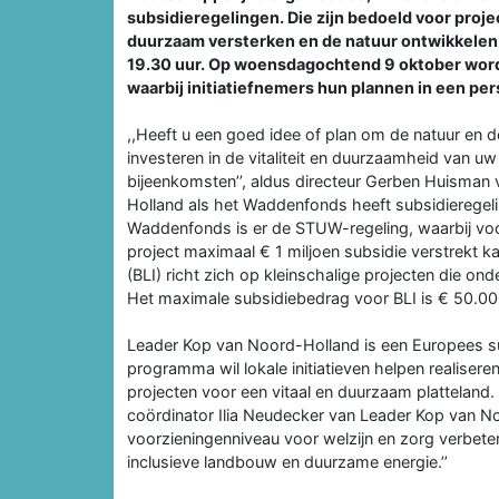
subsidieregelingen. Die zijn bedoeld voor proj
duurzaam versterken en de natuur ontwikkelen
19.30 uur. Op woensdagochtend 9 oktober word
waarbij initiatiefnemers hun plannen in een pe
,,Heeft u een goed idee of plan om de natuur en 
investeren in de vitaliteit en duurzaamheid van u
bijeenkomsten’’, aldus directeur Gerben Huisma
Holland als het Waddenfonds heeft subsidieregel
Waddenfonds is er de STUW-regeling, waarbij vo
project maximaal € 1 miljoen subsidie verstrekt 
(BLI) richt zich op kleinschalige projecten die o
Het maximale subsidiebedrag voor BLI is € 50.000
Leader Kop van Noord-Holland is een Europees s
programma wil lokale initiatieven helpen realiser
projecten voor een vitaal en duurzaam platteland. 
coördinator Ilia Neudecker van Leader Kop van No
voorzieningenniveau voor welzijn en zorg verbeter
inclusieve landbouw en duurzame energie.’’