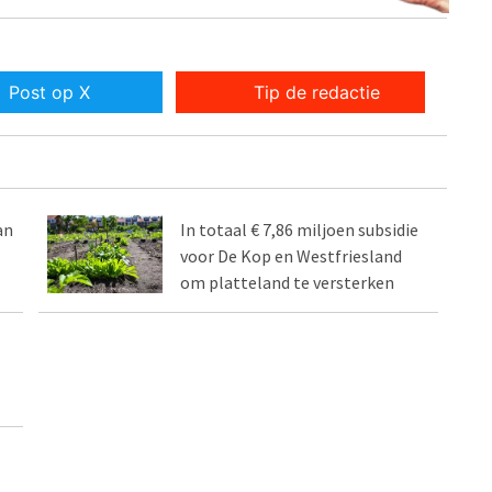
Post op X
Tip de redactie
an
In totaal € 7,86 miljoen subsidie
voor De Kop en Westfriesland
om platteland te versterken