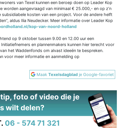
inwoners van Texel kunnen een beroep doen op Leader Kop
die worden aangevraagd van minimaal € 25.000,- en op z’n
subsidiabele kosten van een project. Voor de andere helft
den’’, aldus Ilia Neudecker. Meer informatie over Leader Kop
ordholland.nl/kop-van-noord-holland
chtend op 9 oktober tussen 9.00 en 12.00 uur een
. Initiatiefnemers en plannenmakers kunnen hier terecht voor
 van het Waddenfonds om alvast ideeën te bespreken.
dan voor meer informatie en aanmelding op
Maak
Texelsdagblad
je Google-favoriet
ip, foto of video die je
s wilt delen?
.
06 - 574 71 321