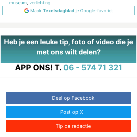
museum
,
verlichting
Maak
Texelsdagblad
je Google-favoriet
Heb je een leuke tip, foto of video die je
met ons wilt delen?
APP ONS!
T.
06 - 574 71 321
Deel op Facebook
Post op X
Tip de redactie