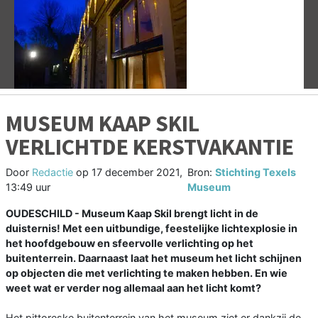
Vorige
V
MUSEUM KAAP SKIL
VERLICHTDE KERSTVAKANTIE
Door
Redactie
op
17 december 2021,
Bron:
Stichting Texels
13:49 uur
Museum
OUDESCHILD - Museum Kaap Skil brengt licht in de
duisternis! Met een uitbundige, feestelijke lichtexplosie in
het hoofdgebouw en sfeervolle verlichting op het
buitenterrein. Daarnaast laat het museum het licht schijnen
op objecten die met verlichting te maken hebben. En wie
weet wat er verder nog allemaal aan het licht komt?
Het pittoreske buitenterrein van het museum ziet er dankzij de