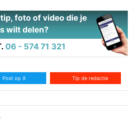
ip, foto of video die je
s wilt delen?
.
06 - 574 71 321
Post op X
Tip de redactie
e