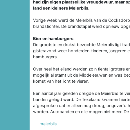
had zijn eigen plaatselijke vreugdevuur, maar o
land een kleinere Meierblis.
Vorige week werd de Meierblis van de Cocksdorp
brandstichter. De brandstapel werd opnieuw op
Bier en hamburgers
De grootste en drukst bezochte Meierblis ligt tra
gisteravond weer honderden kinderen, jongeren en
hamburgers.
Over heel het eiland werden zo'n tiental grotere e
mogelijk al stamt uit de Middeleeuwen en was bed
komst van het licht te vieren.
Een aantal jaar geleden dreigde de Meierblis te v
banden gelegd werd. De Texelaars kwamen hierteg
afgesproken dat er alleen nog droog, ongeverfd
worden. Autobanden en olie mogen niet meer. De M
meierblis