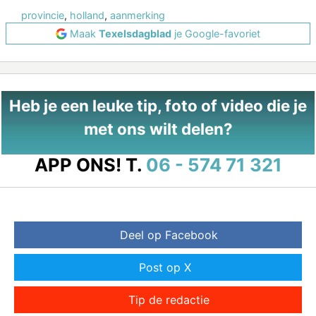
provincie
,
holland
,
aanmerking
Maak
Texelsdagblad
je Google-favoriet
Heb je een leuke tip, foto of video die je
met ons wilt delen?
APP ONS!
T.
06 - 574 71 321
Deel op Facebook
Post op X
Tip de redactie