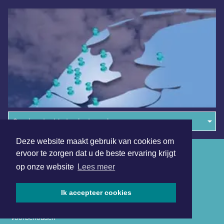
Overige dagbladen in de regio
Deze website maakt gebruik van cookies om
Algemene voorwaarden
ervoor te zorgen dat u de beste ervaring krijgt
op onze website
Lees meer
Disclaimer
Privacy Statement
Ik accepteer cookies
Copyright (c) 2026 | Texelsdagblad.nl - Alle rechten
voorbehouden