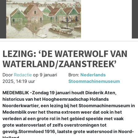
Vorige
V
LEZING: ‘DE WATERWOLF VAN
WATERLAND/ZAANSTREEK’
Door
Redactie
op
9 januari
Bron:
Nederlands
2025, 14:19 uur
Stoommachinemuseum
MEDEMBLIK -Zondag 19 januari houdt Diederik Aten,
historicus van het Hoogheemraadschap Hollands
Noorderkwartier, een lezing bij het Stoommachinemuseum in
Medemblik over het thema extreem weer dat ook in het
verleden al een grote rol in het gebied speelde met vaak
grote wateroverlast of zelfs overstromingen tot
gevolg.Stormvloed 1916, laatste grote watersnood in Noord-
Holland