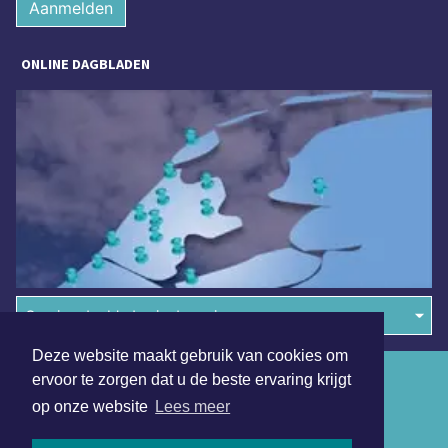
Aanmelden
ONLINE DAGBLADEN
Overige dagbladen in de regio
Deze website maakt gebruik van cookies om
Algemene voorwaarden
ervoor te zorgen dat u de beste ervaring krijgt
op onze website
Lees meer
Disclaimer
Privacy Statement