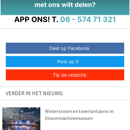
met ons wilt delen?
APP ONS!
T.
06 - 574 71 321
Deel op Facebook
Post op X
Tip de redactie
VERDER IN HET NIEUWS:
Winterstoom en toverlantaarns in
Stoommachinemuseum