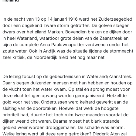
In de nacht van 13 op 14 januari 1916 werd het Zuiderzeegebied
door een ongekend zware storm getroffen. De golven sloegen
dwars over het eiland Marken. Bovendien braken de dijken door
in heel Waterland, waardoor grote delen van de Zaanstreek en
bijna de complete Anna Paulownapolder verdwenen onder het
zoute water. Ook in Andijk was de situatie tijdens de stormnacht
zeer kritiek, de Noorderdijk hield het nog maar net.
De lezing focust op de gebeurtenissen in Waterland/Zaanstreek.
Daar sloegen duizenden mensen met hun hebben en houden op
de vlucht toen het water kwam. Op stel en sprong moest voor
deze vluchtelingen opvang worden georganiseerd. Hetzelfde
gold voor het vee. Ondertussen werd keihard gewerkt aan de
sluiting van de doorbraken. Hoewel dat werk de hoogste
prioriteit had, duurde het toch ruim twee maanden voordat de
dijken weer dicht waren. Daarna moest het blank staande
gebied weer worden drooggemalen. De schade was enorm.
Welke lering werd uit deze ramp getrokken? Diederik Aten zal