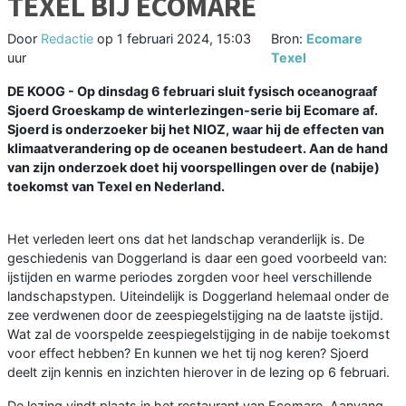
TEXEL BIJ ECOMARE
Door
Redactie
op
1 februari 2024, 15:03
Bron:
Ecomare
uur
Texel
DE KOOG - Op dinsdag 6 februari sluit fysisch oceanograaf
Sjoerd Groeskamp de winterlezingen-serie bij Ecomare af.
Sjoerd is onderzoeker bij het NIOZ, waar hij de effecten van
klimaatverandering op de oceanen bestudeert. Aan de hand
van zijn onderzoek doet hij voorspellingen over de (nabije)
toekomst van Texel en Nederland.
Het verleden leert ons dat het landschap veranderlijk is. De
geschiedenis van Doggerland is daar een goed voorbeeld van:
ijstijden en warme periodes zorgden voor heel verschillende
landschapstypen. Uiteindelijk is Doggerland helemaal onder de
zee verdwenen door de zeespiegelstijging na de laatste ijstijd.
Wat zal de voorspelde zeespiegelstijging in de nabije toekomst
voor effect hebben? En kunnen we het tij nog keren? Sjoerd
deelt zijn kennis en inzichten hierover in de lezing op 6 februari.
De lezing vindt plaats in het restaurant van Ecomare. Aanvang