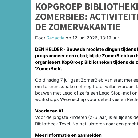
KOPGROEP BIBLIOTHEK
ZOMERBIEB: ACTIVITEI
DE ZOMERVAKANTIE
Door
Redactie
op
12 juni 2026, 13:19 uur
DEN HELDER - Bouw de mooiste dingen tijdens h
programmeer een robot; bij de ZomerBieb kan he
organiseert KopGroep Bibliotheken tijdens de z
‘ZomerBieb’.
Op dinsdag 7 juli gaat ZomerBieb van start met ee
om te leren schaken of nog beter willen worden.
bouwen met Lego of zelfs een Lego Stop-motion 
workshops Wetenschap voor detectives en Recherc
Voorlezen XL
Voor de jongste kinderen (2-6 jaar) is er tijde
Bibliotheek Texel. Na het luisteren naar een prac
Meer informatie en aanmelden