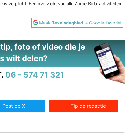
 is verplicht. Een overzicht van alle ZomerBieb-activiteiten
Maak
Texelsdagblad
je Google-favoriet
ip, foto of video die je
s wilt delen?
.
06 - 574 71 321
Post op X
Tip de redactie