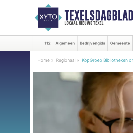
TEXELSDAGBLAD
lokaal nieuws texel
112
Algemeen
Bedrijvengids
Gemeente
Home
Regionaal
KopGroep Bibliotheken org