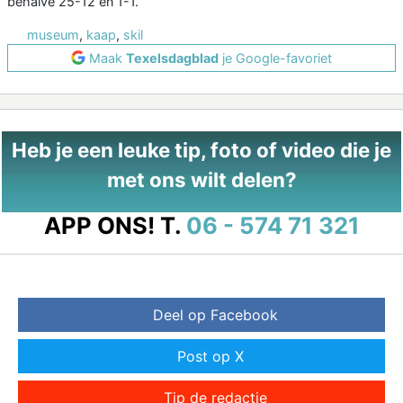
behalve 25-12 en 1-1.
museum
,
kaap
,
skil
Maak
Texelsdagblad
je Google-favoriet
Heb je een leuke tip, foto of video die je
met ons wilt delen?
APP ONS!
T.
06 - 574 71 321
Deel op Facebook
Post op X
Tip de redactie