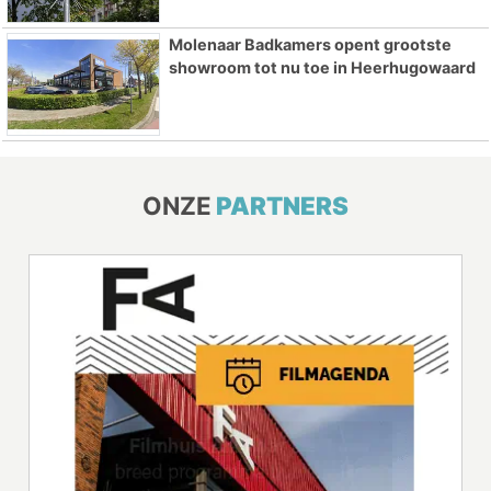
Molenaar Badkamers opent grootste
showroom tot nu toe in Heerhugowaard
ONZE
PARTNERS