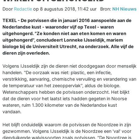
Door
Redactie
op
8 augustus 2018, 11:42 uur
Bron:
NH Nieuws
TEXEL - De potvissen die in januari 2016 aanspoelde aan de
Nederlandse kust - waaronder vijf op Texel - waren
uitgehongerd. "Ze konden niet aan eten komen en waren
uitgehongerd'', concludeert Lonneke IJsseldijk, mariem
biologe bij de Universiteit Utrecht, na onderzoek. Alle vijf de
dieren zijn overleden.
Volgens IJsseldijk zijn de dieren niet doodgegaan door menselijk
handelen. ''De oorzaak was niet: plastic, een infectie,
verstrikking, aanvaring, chemische vervuiling en verandering van
de temperatuur van het zeeoppervlak'', aldus de biologe.
Wetenschappers hebben de potvissen onderzocht. Het blijkt
dat de dieren voor het laatst iets hadden gegeten in Noorse
wateren, ruim 1.300 kilometer van de Nederlandse kust
vandaan.
Het blijft onduidelijk waarom de potvissen de Noordzee in zijn
gezwommen. Volgens IJsseldijk is de Noordzee een 'val' voor
diepduikende walvissoorten zoals potvissen. ''De Noordzee is