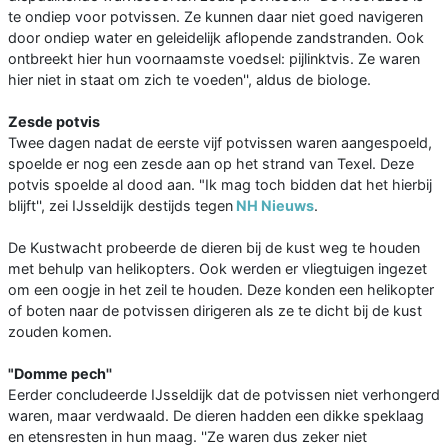
te ondiep voor potvissen. Ze kunnen daar niet goed navigeren
door ondiep water en geleidelijk aflopende zandstranden. Ook
ontbreekt hier hun voornaamste voedsel: pijlinktvis. Ze waren
hier niet in staat om zich te voeden'', aldus de biologe.
Zesde potvis
Twee dagen nadat de eerste vijf potvissen waren aangespoeld,
spoelde er nog een zesde aan op het strand van Texel. Deze
potvis spoelde al dood aan. "Ik mag toch bidden dat het hierbij
blijft'', zei IJsseldijk destijds tegen
NH Nieuws
.
De Kustwacht probeerde de dieren bij de kust weg te houden
met behulp van helikopters. Ook werden er vliegtuigen ingezet
om een oogje in het zeil te houden. Deze konden een helikopter
of boten naar de potvissen dirigeren als ze te dicht bij de kust
zouden komen.
"Domme pech''
Eerder concludeerde IJsseldijk dat de potvissen niet verhongerd
waren, maar verdwaald. De dieren hadden een dikke speklaag
en etensresten in hun maag. ''Ze waren dus zeker niet