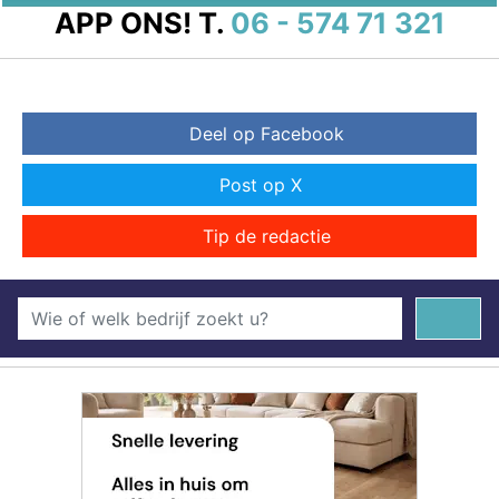
APP ONS!
T.
06 - 574 71 321
Deel op Facebook
Post op X
Tip de redactie