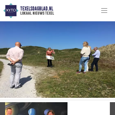
TEXELSDAGBLAD.NL
lokaal nieuws texel