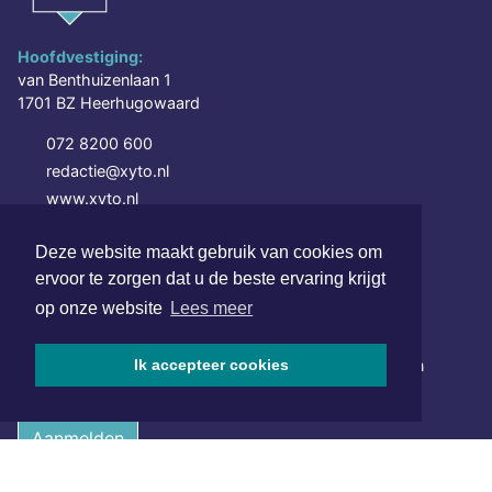
Hoofdvestiging:
van Benthuizenlaan 1
1701 BZ Heerhugowaard
072 8200 600
redactie@xyto.nl
www.xyto.nl
SOCIAL MEDIA
Deze website maakt gebruik van cookies om
ervoor te zorgen dat u de beste ervaring krijgt
op onze website
Lees meer
NIEUWSBRIEF AANMELDEN
Schrijf je in voor onze nieuwsbrief en krijg wekelijks een
Ik accepteer cookies
samenvatting van alle gebeurtenissen uit jouw regio.
Aanmelden