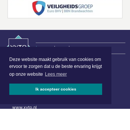
|
Nieuws | Sport | Evenementen
Deze website maakt gebruik van cookies om
ervoor te zorgen dat u de beste ervaring krijgt
Hoofdvestiging:
op onze website
Lees meer
van Benthuizenlaan 1
1701 BZ Heerhugowaard
Ik accepteer cookies
072 8200 600
redactie@xyto.nl
www.xyto.nl
SOCIAL MEDIA