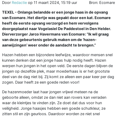
Door
Redactie
op
11 maart 2024, 15:19 uur
Bron: Ecomare
TEXEL - Onlangs belandde er een jonge haas in de opvang
van Ecomare. Het diertje was gepakt door een kat. Ecomare
heeft de eerste opvang verzorgd en hem vervolgens
doorgeplaatst naar Vogelasiel De Paddestoel in Den Helder.
Dierverzorger Jarco Havermans van Ecomare: “Ik wil graag
van deze gebeurtenis gebruik maken om de ‘hazen-
aanwijzingen’ weer onder de aandacht te brengen.”
Hazen hebben een bijzondere leefwijze, waardoor mensen snel
kunnen denken dat een jonge haas hulp nodig heeft. Hazen
werpen hun jongen in het open veld. De eerste dagen blijven de
jongen op dezelfde plek, maar moederhaas is er het grootste
deel van de dag niet bij. Zij komt ze alleen een paar keer per dag
zogen. Daar heeft ze een goede reden voor!
De hazenmoeder laat haar jongen vrijwel meteen na de
geboorte alleen, omdat ze dan niet aan rovers kan verraden
waar de kleintjes te vinden zijn. Ze doet dat dus voor hun
veiligheid. Jonge haasjes hebben een goede schutkleur, ze
zitten stil en zijn geurloos. Daardoor worden ze niet snel