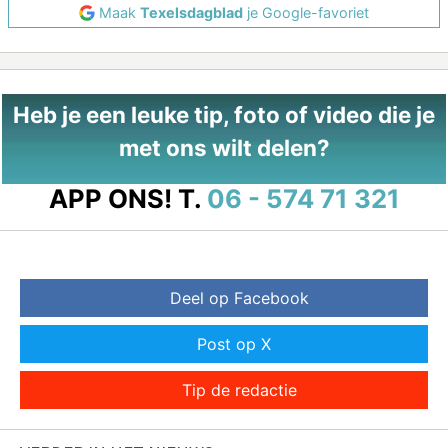
Maak
Texelsdagblad
je Google-favoriet
Heb je een leuke tip, foto of video die je
met ons wilt delen?
APP ONS!
T.
06 - 574 71 321
Deel op Facebook
Post op X
Tip de redactie