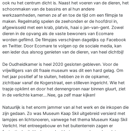
ook nu het centrum dicht is. Naast het voeren van de dieren, het
schoonmaken van de bassins en al hun andere
werkzaamheden, nemen ze af en toe de tijd om een filmpje te
maken. Regelmatig spelen de zeehonden er de hoofdrol in,
afgewisseld met een krab, platvis, haai o jan-van-gent. Zowel
dieren in de opvang als de vaste bewoners van Ecomare
worden gefilmd. De filmpjes verschijnen dagelijks op Facebook
en Twitter. Door Ecomare te volgen op de sociale media, kan
een ieder dus alsnog genieten van de dieren, van heel dichtbij!
De Oudheidkamer is heel 2020 gesloten gebleven. Voor de
vrijwilligers van dit fraaie museum was dit een hard gelag. Om
het jaar positief af te sluiten, hebben ze in de opkamer,
zichtbaar vanaf de Kogerstraat, een stilleven ingericht. Wie het
trapje opklimt en door het dennengroen naar binnen gluurt, ziet
in de verlichte kamer….Nee, ga zelf maar kijken!
Natuurlijk is het enorm jammer van al het werk en de inkopen die
zijn gedaan. Zo was Museum Kaap Skil uitgebreid versierd met
lampjes en lichtsnoeren, vanwege het thema Museum Kaap Skil
Verlicht. Het entreegebouw en het buitenterrein zagen er