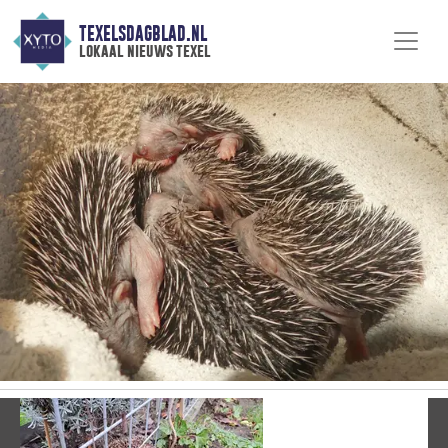
TEXELSDAGBLAD.NL
lokaal nieuws texel