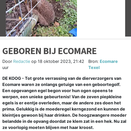
Vorige
V
GEBOREN BIJ ECOMARE
Door
Redactie
op
18 oktober 2023, 21:42
Bron:
Ecomare
uur
Texel
DE KOOG - Tot grote verrassing van de dierverzorgers van
Ecomare waren ze onlangs getuige van een geboortegolf.
Een opgevangen egel begon voor hun ogen opeens te
werpen, een unieke gebeurtenis! Van de zeven piepkleine
egels is er eentje overleden, maar de andere zes doen het
prima. Gelukkig is de moederegel kerngezond en kunnen de
kleintjes gewoon bij haar drinken. De hoogzwangere moeder
belandde in de opvang doordat ze klem zat in een hek. Nu zal
ze voorlopig moeten blijven met haar kroost.