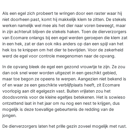
Als een egel zich probeert te wringen door een raster waar hij
niet doorheen past, komt hij makkelijk klem te zitten. De stekels
werken namelijk wel mee als het dier naar voren beweegt, maar
in zijn achteruit blijven de stekels haken. Toen de dierverzorgers
van Ecomare onlangs bij een egel werden geroepen die klem zat
in een hek, zat er dan ook niks anders op dan een spijl van het
hek los te knippen om het dier te bevrijden. Voor de zekerheid
werd de egel voor controle meegenomen naar de opvang.
In de opvang bleek de egel een gezond vrouwtje te zijn. Ze zou
dan ook snel weer worden uitgezet in een geschikt gebied,
maar toe begon ze opeens te werpen. Aangezien niet bekend is
of en waar ze een geschikte verblijfplaats heeft, zit Ecomare
voorlopig aan dit egelgezin vast. Buiten vrijlaten zou het
doodsvonnis voor de kleine egeltjes betekenen. Het is sowieso
ontzettend laat in het jaar om nu nog een nest te krijgen, dus
mogelijk is deze toevallige gebeurtenis de redding van de
jongen.
De dierverzorgers laten het prille gezin zoveel mogelijk met rust.