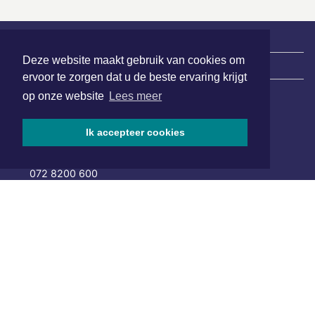
Deze website maakt gebruik van cookies om
|
Nieuws | Sport | Evenementen
ervoor te zorgen dat u de beste ervaring krijgt
op onze website
Lees meer
Hoofdvestiging:
Ik accepteer cookies
van Benthuizenlaan 1
1701 BZ Heerhugowaard
072 8200 600
redactie@xyto.nl
www.xyto.nl
SOCIAL MEDIA
NIEUWSBRIEF AANMELDEN