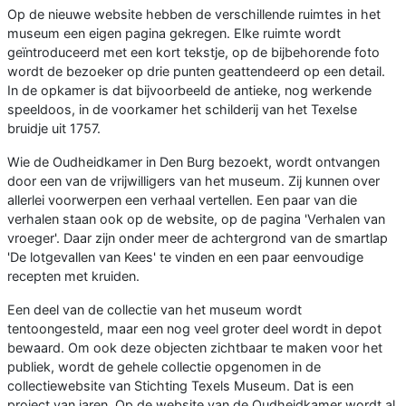
Op de nieuwe website hebben de verschillende ruimtes in het
museum een eigen pagina gekregen. Elke ruimte wordt
geïntroduceerd met een kort tekstje, op de bijbehorende foto
wordt de bezoeker op drie punten geattendeerd op een detail.
In de opkamer is dat bijvoorbeeld de antieke, nog werkende
speeldoos, in de voorkamer het schilderij van het Texelse
bruidje uit 1757.
Wie de Oudheidkamer in Den Burg bezoekt, wordt ontvangen
door een van de vrijwilligers van het museum. Zij kunnen over
allerlei voorwerpen een verhaal vertellen. Een paar van die
verhalen staan ook op de website, op de pagina 'Verhalen van
vroeger'. Daar zijn onder meer de achtergrond van de smartlap
'De lotgevallen van Kees' te vinden en een paar eenvoudige
recepten met kruiden.
Een deel van de collectie van het museum wordt
tentoongesteld, maar een nog veel groter deel wordt in depot
bewaard. Om ook deze objecten zichtbaar te maken voor het
publiek, wordt de gehele collectie opgenomen in de
collectiewebsite van Stichting Texels Museum. Dat is een
project van jaren. Op de website van de Oudheidkamer wordt al