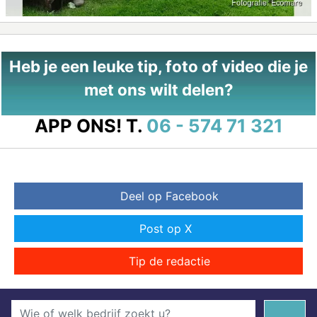
Heb je een leuke tip, foto of video die je
met ons wilt delen?
APP ONS!
T.
06 - 574 71 321
Deel op Facebook
Post op X
Tip de redactie