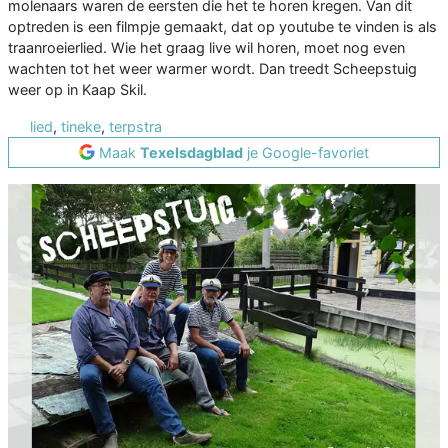
molenaars waren de eersten die het te horen kregen. Van dit
optreden is een filmpje gemaakt, dat op youtube te vinden is als
traanroeierlied. Wie het graag live wil horen, moet nog even
wachten tot het weer warmer wordt. Dan treedt Scheepstuig
weer op in Kaap Skil.
lied
,
tineke
,
terpstra
Maak
Texelsdagblad
je Google-favoriet