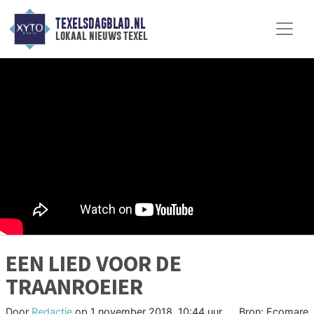
TEXELSDAGBLAD.NL
lokaal nieuws texel
EEN LIED VOOR DE
TRAANROEIER
Door
Redactie
op
1 november 2018, 10:44 uur
Bron: Ecomare