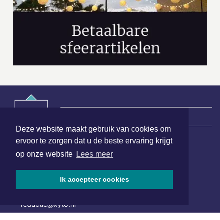
|
Nieuws | Sport | Evenementen
Deze website maakt gebruik van cookies om
ervoor te zorgen dat u de beste ervaring krijgt
Hoofdvestiging:
op onze website
Lees meer
van Benthuizenlaan 1
1701 BZ Heerhugowaard
Ik accepteer cookies
072 8200 600
redactie@xyto.nl
www.xyto.nl