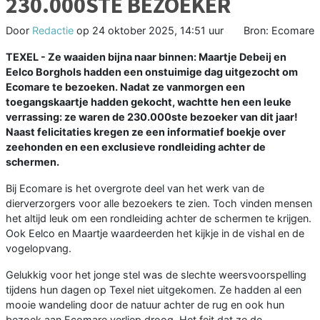
230.000STE BEZOEKER
Door
Redactie
op
24 oktober 2025, 14:51 uur
Bron: Ecomare
TEXEL - Ze waaiden bijna naar binnen: Maartje Debeij en
Eelco Borghols hadden een onstuimige dag uitgezocht om
Ecomare te bezoeken. Nadat ze vanmorgen een
toegangskaartje hadden gekocht, wachtte hen een leuke
verrassing: ze waren de 230.000ste bezoeker van dit jaar!
Naast felicitaties kregen ze een informatief boekje over
zeehonden en een exclusieve rondleiding achter de
schermen.
Bij Ecomare is het overgrote deel van het werk van de
dierverzorgers voor alle bezoekers te zien. Toch vinden mensen
het altijd leuk om een rondleiding achter de schermen te krijgen.
Ook Eelco en Maartje waardeerden het kijkje in de vishal en de
vogelopvang.
Gelukkig voor het jonge stel was de slechte weersvoorspelling
tijdens hun dagen op Texel niet uitgekomen. Ze hadden al een
mooie wandeling door de natuur achter de rug en ook hun
bezoek aan Ecomare verliep droog. Het feit dat ze de