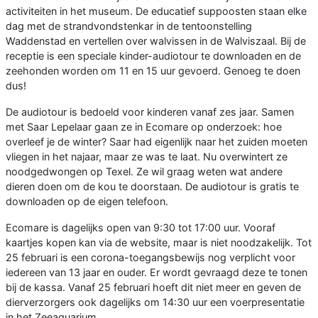
activiteiten in het museum. De educatief suppoosten staan elke
dag met de strandvondstenkar in de tentoonstelling
Waddenstad en vertellen over walvissen in de Walviszaal. Bij de
receptie is een speciale kinder-audiotour te downloaden en de
zeehonden worden om 11 en 15 uur gevoerd. Genoeg te doen
dus!
De audiotour is bedoeld voor kinderen vanaf zes jaar. Samen
met Saar Lepelaar gaan ze in Ecomare op onderzoek: hoe
overleef je de winter? Saar had eigenlijk naar het zuiden moeten
vliegen in het najaar, maar ze was te laat. Nu overwintert ze
noodgedwongen op Texel. Ze wil graag weten wat andere
dieren doen om de kou te doorstaan. De audiotour is gratis te
downloaden op de eigen telefoon.
Ecomare is dagelijks open van 9:30 tot 17:00 uur. Vooraf
kaartjes kopen kan via de website, maar is niet noodzakelijk. Tot
25 februari is een corona-toegangsbewijs nog verplicht voor
iedereen van 13 jaar en ouder. Er wordt gevraagd deze te tonen
bij de kassa. Vanaf 25 februari hoeft dit niet meer en geven de
dierverzorgers ook dagelijks om 14:30 uur een voerpresentatie
in het Zeeaquarium.