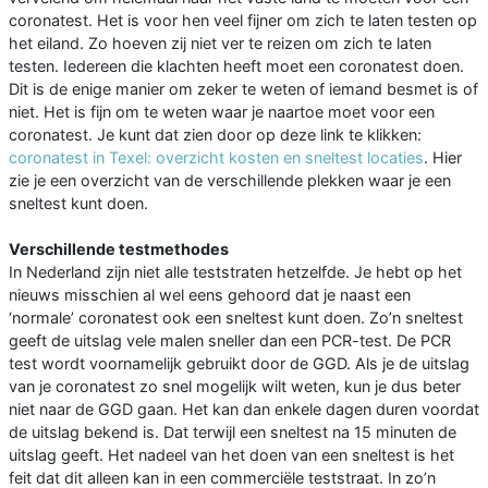
coronatest. Het is voor hen veel fijner om zich te laten testen op
het eiland. Zo hoeven zij niet ver te reizen om zich te laten
testen. Iedereen die klachten heeft moet een coronatest doen.
Dit is de enige manier om zeker te weten of iemand besmet is of
niet. Het is fijn om te weten waar je naartoe moet voor een
coronatest. Je kunt dat zien door op deze link te klikken:
coronatest in Texel: overzicht kosten en sneltest locaties
. Hier
zie je een overzicht van de verschillende plekken waar je een
sneltest kunt doen.
Verschillende testmethodes
In Nederland zijn niet alle teststraten hetzelfde. Je hebt op het
nieuws misschien al wel eens gehoord dat je naast een
‘normale’ coronatest ook een sneltest kunt doen. Zo’n sneltest
geeft de uitslag vele malen sneller dan een PCR-test. De PCR
test wordt voornamelijk gebruikt door de GGD. Als je de uitslag
van je coronatest zo snel mogelijk wilt weten, kun je dus beter
niet naar de GGD gaan. Het kan dan enkele dagen duren voordat
de uitslag bekend is. Dat terwijl een sneltest na 15 minuten de
uitslag geeft. Het nadeel van het doen van een sneltest is het
feit dat dit alleen kan in een commerciële teststraat. In zo’n