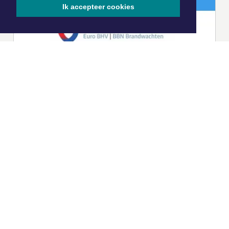
Ik accepteer cookies
|
Nieuws | Sport | Evenementen
Hoofdvestiging:
van Benthuizenlaan 1
1701 BZ Heerhugowaard
072 8200 600
redactie@xyto.nl
www.xyto.nl
SOCIAL MEDIA