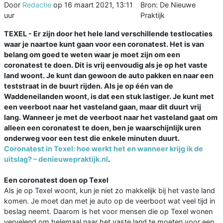
Door
Redactie
op
16 maart 2021, 13:11
Bron: De Nieuwe
uur
Praktijk
TEXEL - Er zijn door het hele land verschillende testlocaties
waar je naartoe kunt gaan voor een coronatest. Het is van
belang om goed te weten waar je moet zijn om een
coronatest te doen. Dit is vrij eenvoudig als je op het vaste
land woont. Je kunt dan gewoon de auto pakken en naar een
teststraat in de buurt rijden. Als je op één van de
Waddeneilanden woont, is dat een stuk lastiger. Je kunt met
een veerboot naar het vasteland gaan, maar dit duurt vrij
lang. Wanneer je met de veerboot naar het vasteland gaat om
alleen een coronatest te doen, ben je waarschijnlijk uren
onderweg voor een test die enkele minuten duurt.
Coronatest in Texel: hoe werkt het en wanneer krijg ik de
uitslag? – denieuwepraktijk.nl
.
Een coronatest doen op Texel
Als je op Texel woont, kun je niet zo makkelijk bij het vaste land
komen. Je moet dan met je auto op de veerboot wat veel tijd in
beslag neemt. Daarom is het voor mensen die op Texel wonen
vervelend om helemaal naar het vaste land te moeten voor een