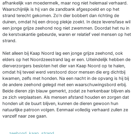
afhankelijk van moedermelk, maar nog niet helemaal verhaard.
Waarschijnlijk is hij van de zandbank afgespoeld en op het
strand terecht gekomen. Zo’n dier bobbert dan richting de
duinen, omdat hij een droog plekje zoekt. In deze levensfase wil
een jonge grijze zeehond nog niet zwemmen. Doordat het nu in
de kerstvakantie gebeurde, waren er relatief veel mensen op het
strand.
Niet alleen bij Kaap Noord lag een jonge grijze zeehond, ook
elders op het Noordzeestrand lag er een. Uiteindelijk hebben de
dierverzorgers besloten het dier van Kaap Noord op te halen,
omdat hij teveel werd verstoord door mensen die erg dichtbij
kwamen, zelfs met honden. Na een nacht in de opvang is hij bij
de andere zeehond gelegd met een waarschuwingsbord erbij.
Beide dieren zijn blauw gemerkt, zodat ze herkenbaar blijven als
ze zich verplaatsen. Als mensen afstand houden en zorgen dat
honden uit de buurt blijven, kunnen de dieren gewoon hun
natuurlijke patroon volgen. Eenmaal volledig verhaard zullen ze
vanzelf naar zee gaan.
zeehond
,
kaap
,
strand