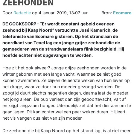
ZEEHONDEN
Door
Redactie
op
4 januari 2019, 13:07 uur
Bron:
Ecomare
DE COCKSDORP - “Er wordt constant gebeld over een
zeehond bij Kaap Noord” verzuchtte José Kamerich, de
telefoniste van Ecomare gisteren. Op het strand aan de
noordkant van Texel lag een jonge grijze zeehond die de
gemoederen van de strandwandelaars flink bezighield. Hij
hoefde echter niet opgevangen te worden.
Hoe zit het ook alweer? Jonge grijze zeehonden worden in de
winter geboren met een lange vacht, waarmee ze niet goed
kunnen zwemmen. Ze blijven de eerste weken van hun leven op
het droge, waar ze door hun moeder gezoogd worden. De
zoogtijd duurt slechts negentien dagen, daarna laat de moeder
het jong alleen. De pup verliest dan zijn geboortevacht, valt af
en krijgt langzaam honger. Uiteindelijk zet dat het dier aan om te
gaan jagen. Dit kan echter wel een paar weken duren. Hij leert
het vis vangen dus niet van zijn moeder.
De zeehond die bij Kaap Noord op het strand lag, is al niet meer