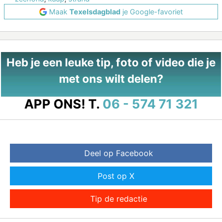
Maak
Texelsdagblad
je Google-favoriet
Heb je een leuke tip, foto of video die je
met ons wilt delen?
APP ONS!
T.
06 - 574 71 321
Deel op Facebook
Post op X
Tip de redactie