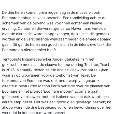
De drie heren komen privé regelmatig in de musea en ook
Ecomare hebben ze vaak bezocht. Een rondleiding achter de
schermen van de opvang was voor hen echter een nieuwe
ervaring. Curator en dierverzorger Jarco Havermans vertelde
over de dieren die worden opgevangen, de keuzes die gemaakt
worden en de verschillende werkzaamheden die ermee gepaard
gaan. Dit gaf de heren een goed inzicht in de intensieve taak die
Ecomare op dierengebied heeft.
Tentoonstellingsmedewerker Anoek Steketee nam het
gezelschap mee naar de nieuwe tentoonstelling Tot later, Texel
in 2075. Natuurlijk deden ze alle drie de kieswijzer om te kijken
waar zij op uitkwamen voor de toekomst van Texel. De
toekomst van Ecomare was ook onderwerp van gesprek:
directeur-bestuurder Marion Barth vertelde over de plannen van
Ecomare en het project ‘Ecomare mooier’. Ecomare gaat
gefaseerd vernieuwen, met het isoleren van het dak wordt een
eerste stap gezet. Het was een gezellig en geslaagd bezoek; na
afloop waren de drie bezoekers vol lof en bewondering over het
werk dat in het centrum wordt verzet.