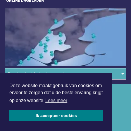
ONLINE DAGBLADEN
Overige dagbladen in de regio
Deze website maakt gebruik van cookies om
Algemene voorwaarden
ervoor te zorgen dat u de beste ervaring krijgt
op onze website
Lees meer
Disclaimer
Privacy Statement
Ik accepteer cookies
Copyright (c) 2026 | Texelsdagblad.nl - Alle rechten
voorbehouden