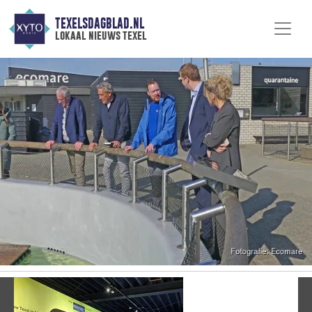
TEXELSDAGBLAD.NL
lokaal nieuws texel