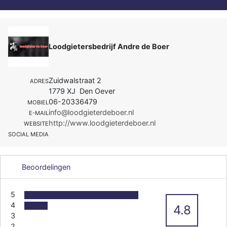
Loodgietersbedrijf Andre de Boer
Zuidwalstraat 2
ADRES
1779 XJ Den Oever
06-20336479
MOBIEL
info@loodgieterdeboer.nl
E-MAIL
http://www.loodgieterdeboer.nl
WEBSITE
SOCIAL MEDIA
Beoordelingen
5
4
4.8
3
2