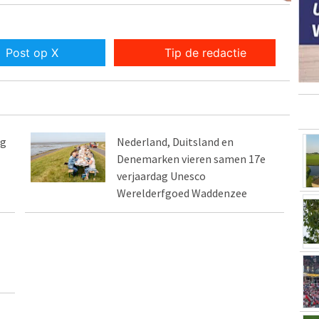
Post op X
Tip de redactie
ag
Nederland, Duitsland en
Denemarken vieren samen 17e
verjaardag Unesco
Werelderfgoed Waddenzee