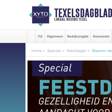
TEXELSDAGBLAD
lokaal nieuws texel
112
Algemeen
Bedrijvengids
Gemeente
Home
Specials
Feestdagen
Waarom vie