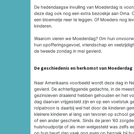
De hedendaagse invulling van Moederdag is voor
deze dag ook nog een extra bezoekje aan Oma. O
een bloemetje neer te leggen. Of Moeders nog leve
kinderen.
Waarom vieren we Moederdag? Om hun onvoorwaard
hun opofferingsgevoel, vriendschap en veelzijdigh
de tweede zondag in mei gevierd.
De geschiedenis en herkomst van Moederdag
Naar Amerikaans voorbeeld wordt deze dag in Ne
gevierd. De achterliggende gedachte, in de meest
gezinsleven draaiend hebben gehouden en het vo
dag daarvan vrijgesteld zijn en op een voetstuk
rolpatroon is daarbij wel het door de kinderen ge
kleinere kinderen al lang van tevoren op school g
of een ander geschenk. Sinds de jaren '60 zorgde 
huishoudpotje of als men welgesteld was zelfs e
op hun beurt dan vaak nog even op bezoek bij hu