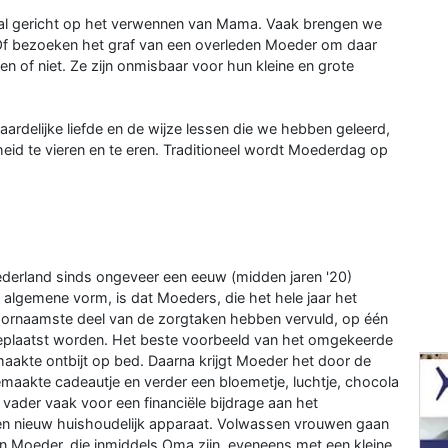
al gericht op het verwennen van Mama. Vaak brengen we
f bezoeken het graf van een overleden Moeder om daar
n of niet. Ze zijn onmisbaar voor hun kleine en grote
elijke liefde en de wijze lessen die we hebben geleerd,
eid te vieren en te eren. Traditioneel wordt Moederdag op
derland sinds ongeveer een eeuw (midden jaren '20)
 algemene vorm, is dat Moeders, die het hele jaar het
ornaamste deel van de zorgtaken hebben vervuld, op één
 geplaatst worden. Het beste voorbeeld van het omgekeerde
maakte ontbijt op bed. Daarna krijgt Moeder het door de
emaakte cadeautje en verder een bloemetje, luchtje, chocola
vader vaak voor een financiële bijdrage aan het
en nieuw huishoudelijk apparaat. Volwassen vrouwen gaan
n Moeder, die inmiddels Oma zijn, eveneens met een kleine