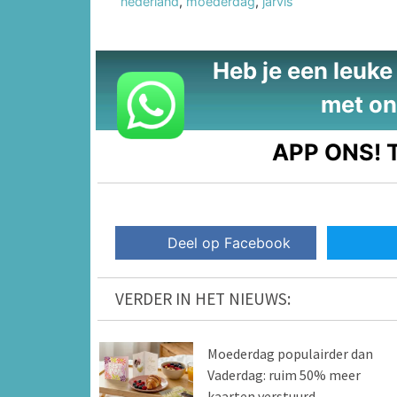
nederland
,
moederdag
,
jarvis
Heb je een leuke t
met on
APP ONS!
T
Deel op Facebook
VERDER IN HET NIEUWS:
Moederdag populairder dan
Vaderdag: ruim 50% meer
kaarten verstuurd