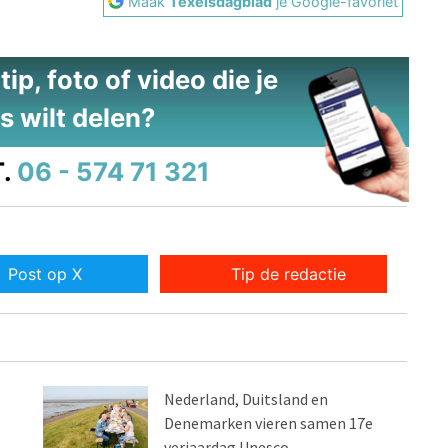
Maak
Texelsdagblad
je Google-favoriet
ip, foto of video die je
s wilt delen?
.
06 - 574 71 321
Post op X
Tip de redactie
Nederland, Duitsland en
Denemarken vieren samen 17e
verjaardag Unesco