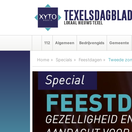
TEXELSDAGBLAD
lokaal nieuws texel
112
Algemeen
Bedrijvengids
Gemeente
Home
Specials
Feestdagen
Tweede zond