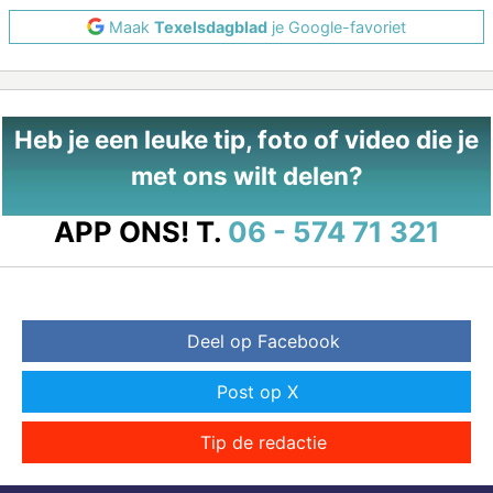
Maak
Texelsdagblad
je Google-favoriet
Heb je een leuke tip, foto of video die je
met ons wilt delen?
APP ONS!
T.
06 - 574 71 321
Deel op Facebook
Post op X
Tip de redactie