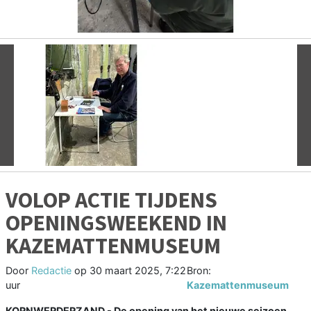
Vorige
V
VOLOP ACTIE TIJDENS
OPENINGSWEEKEND IN
KAZEMATTENMUSEUM
Door
Redactie
op
30 maart 2025, 7:22
Bron:
uur
Kazemattenmuseum
KORNWERDERZAND - De opening van het nieuwe seizoen