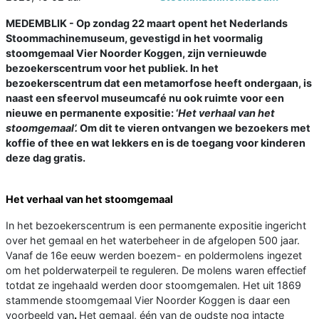
MEDEMBLIK - Op zondag 22 maart opent het Nederlands
Stoommachinemuseum, gevestigd in het voormalig
stoomgemaal Vier Noorder Koggen, zijn vernieuwde
bezoekerscentrum voor het publiek. In het
bezoekerscentrum dat een metamorfose heeft ondergaan, is
naast een sfeervol museumcafé nu ook ruimte voor een
nieuwe en permanente expositie: ‘
Het
verhaal
van
het
stoomgemaal’.
Om dit te vieren ontvangen we bezoekers met
koffie of thee en wat lekkers en is de toegang voor kinderen
deze dag gratis.
Het verhaal van het stoomgemaal
In het bezoekerscentrum is een permanente expositie ingericht
over het gemaal en het waterbeheer in de afgelopen 500 jaar.
Vanaf de 16e eeuw werden boezem- en poldermolens ingezet
om het polderwaterpeil te reguleren. De molens waren effectief
totdat ze ingehaald werden door stoomgemalen. Het uit 1869
stammende stoomgemaal Vier Noorder Koggen is daar een
voorbeeld van
.
Het gemaal, één van de oudste nog intacte