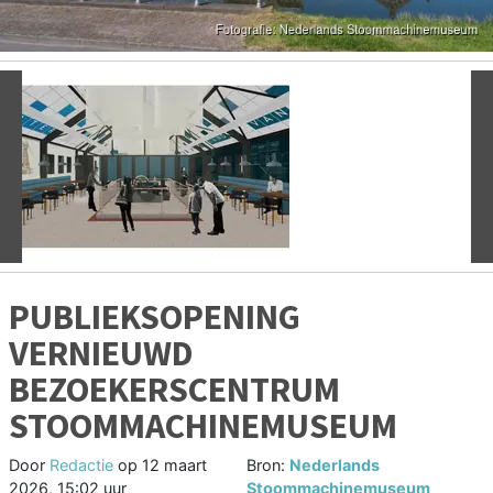
Vorige
V
PUBLIEKSOPENING
VERNIEUWD
BEZOEKERSCENTRUM
STOOMMACHINEMUSEUM
Door
Redactie
op
12 maart
Bron:
Nederlands
2026, 15:02 uur
Stoommachinemuseum