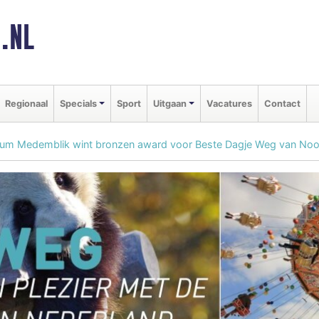
.NL
Regionaal
Specials
Sport
Uitgaan
Vacatures
Contact
m Medemblik wint bronzen award voor Beste Dagje Weg van Noo