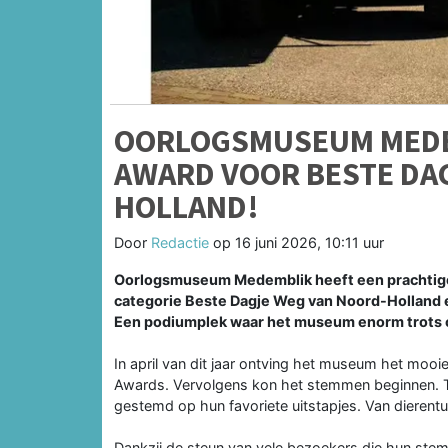
OORLOGSMUSEUM MEDE
AWARD VOOR BESTE DA
HOLLAND!
Door
Redactie
op
16 juni 2026, 10:11 uur
Oorlogsmuseum Medemblik heeft een prachtige 
categorie Beste Dagje Weg van Noord-Holland en
Een podiumplek waar het museum enorm trots o
In april van dit jaar ontving het museum het mo
Awards. Vervolgens kon het stemmen beginnen.
gestemd op hun favoriete uitstapjes. Van dierent
Dankzij de steun van vele bezoekers die hun st