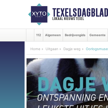
TEXELSDAGBLAD
lokaal nieuws texel
112
Algemeen
Bedrijvengids
Gemeente
Home
Uitgaan
Dagje weg
Oorlogsmuseu