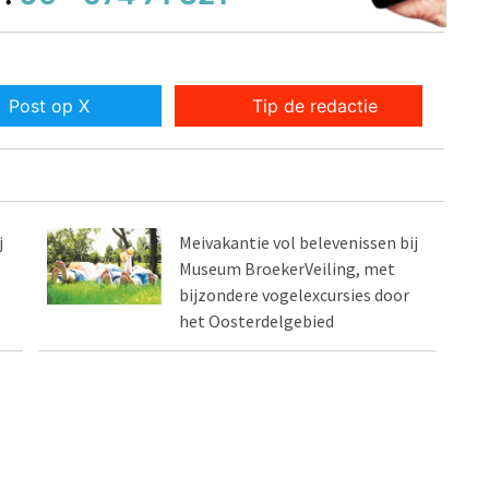
Post op X
Tip de redactie
j
Meivakantie vol belevenissen bij
Museum BroekerVeiling, met
bijzondere vogelexcursies door
het Oosterdelgebied