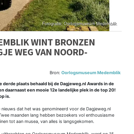
MBLIK WINT BRONZEN
GJE WEG VAN NOORD-
Bron:
Oorlogsmuseum Medemblik
derde plaats behaald bij de Dagjeweg.nl Awards in de
 daarnaast een mooie 12e landelijke plek in de top 20!
p is.
oie nieuws dat het was genomineerd voor de Dagjeweg.nl
 Twee maanden lang hebben bezoekers vol enthousiasme
uinen tot aan musea, van alles is langsgekomen.
em uitbrachten op Oorlogsmuseum Medemblik, werd op 15