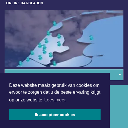
ONLINE DAGBLADEN
Overige dagbladen in de regio
Deze website maakt gebruik van cookies om
ervoor te zorgen dat u de beste ervaring krijgt
Algemene voorwaarden
op onze website
Lees meer
Disclaimer
Privacy Statement
Ik accepteer cookies
Copyright (c) 2026 | Texelsdagblad.nl - Alle rechten