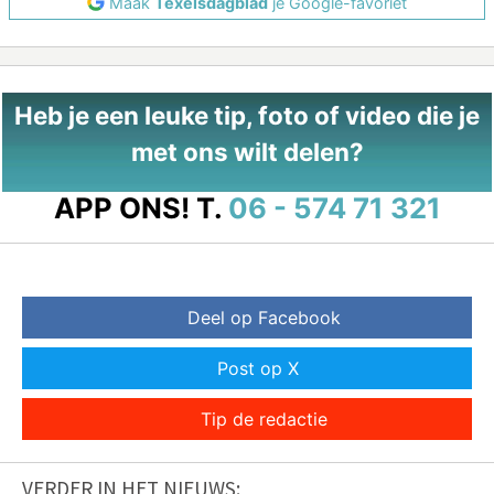
Maak
Texelsdagblad
je Google-favoriet
Heb je een leuke tip, foto of video die je
met ons wilt delen?
APP ONS!
T.
06 - 574 71 321
Deel op Facebook
Post op X
Tip de redactie
VERDER IN HET NIEUWS: