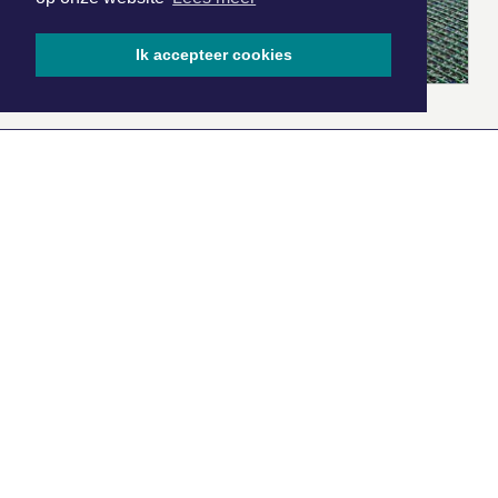
Ik accepteer cookies
|
Nieuws | Sport | Evenementen
Hoofdvestiging:
van Benthuizenlaan 1
1701 BZ Heerhugowaard
072 8200 600
redactie@xyto.nl
www.xyto.nl
SOCIAL MEDIA