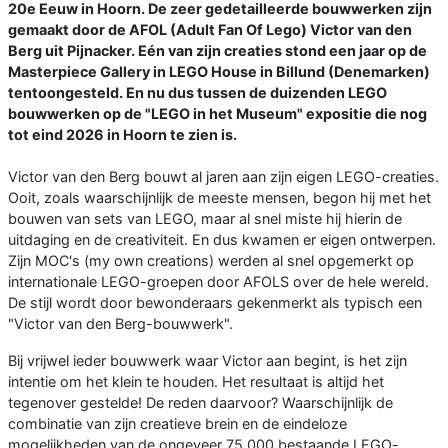
20e Eeuw in Hoorn. De zeer gedetailleerde bouwwerken zijn
gemaakt door de AFOL (Adult Fan Of Lego) Victor van den
Berg uit Pijnacker. Eén van zijn creaties stond een jaar op de
Masterpiece Gallery in LEGO House in Billund (Denemarken)
tentoongesteld. En nu dus tussen de duizenden LEGO
bouwwerken op de "LEGO in het Museum" expositie die nog
tot eind 2026 in Hoorn te zien is.
Victor van den Berg bouwt al jaren aan zijn eigen LEGO-creaties.
Ooit, zoals waarschijnlijk de meeste mensen, begon hij met het
bouwen van sets van LEGO, maar al snel miste hij hierin de
uitdaging en de creativiteit. En dus kwamen er eigen ontwerpen.
Zijn MOC's (my own creations) werden al snel opgemerkt op
internationale LEGO-groepen door AFOLS over de hele wereld.
De stijl wordt door bewonderaars gekenmerkt als typisch een
"Victor van den Berg-bouwwerk".
Bij vrijwel ieder bouwwerk waar Victor aan begint, is het zijn
intentie om het klein te houden. Het resultaat is altijd het
tegenover gestelde! De reden daarvoor? Waarschijnlijk de
combinatie van zijn creatieve brein en de eindeloze
mogelijkheden van de ongeveer 75.000 bestaande LEGO-