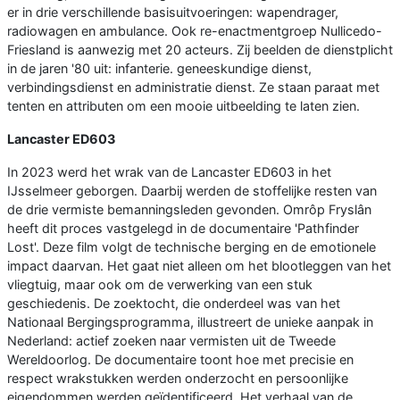
er in drie verschillende basisuitvoeringen: wapendrager,
radiowagen en ambulance. Ook re-enactmentgroep Nullicedo-
Friesland is aanwezig met 20 acteurs. Zij beelden de dienstplicht
in de jaren '80 uit: infanterie. geneeskundige dienst,
verbindingsdienst en administratie dienst. Ze staan paraat met
tenten en attributen om een mooie uitbeelding te laten zien.
Lancaster ED603
In 2023 werd het wrak van de Lancaster ED603 in het
IJsselmeer geborgen. Daarbij werden de stoffelijke resten van
de drie vermiste bemanningsleden gevonden. Omrôp Fryslân
heeft dit proces vastgelegd in de documentaire 'Pathfinder
Lost'. Deze film volgt de technische berging en de emotionele
impact daarvan. Het gaat niet alleen om het blootleggen van het
vliegtuig, maar ook om de verwerking van een stuk
geschiedenis. De zoektocht, die onderdeel was van het
Nationaal Bergingsprogramma, illustreert de unieke aanpak in
Nederland: actief zoeken naar vermisten uit de Tweede
Wereldoorlog. De documentaire toont hoe met precisie en
respect wrakstukken werden onderzocht en persoonlijke
eigendommen werden geïdentificeerd. Het verhaal van de