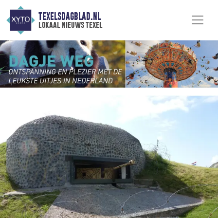
TEXELSDAGBLAD.NL
lokaal nieuws texel