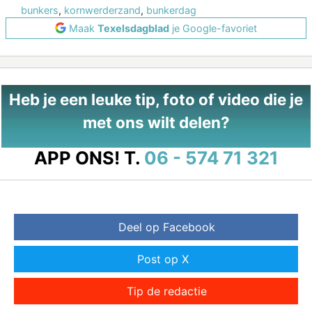
bunkers
,
kornwerderzand
,
bunkerdag
Maak
Texelsdagblad
je Google-favoriet
Heb je een leuke tip, foto of video die je
met ons wilt delen?
APP ONS!
T.
06 - 574 71 321
Deel op Facebook
Post op X
Tip de redactie