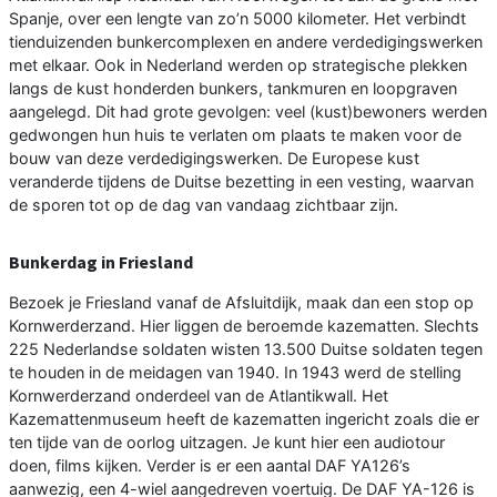
Spanje, over een lengte van zo’n 5000 kilometer. Het verbindt
tienduizenden bunkercomplexen en andere verdedigingswerken
met elkaar. Ook in Nederland werden op strategische plekken
langs de kust honderden bunkers, tankmuren en loopgraven
aangelegd. Dit had grote gevolgen: veel (kust)bewoners werden
gedwongen hun huis te verlaten om plaats te maken voor de
bouw van deze verdedigingswerken. De Europese kust
veranderde tijdens de Duitse bezetting in een vesting, waarvan
de sporen tot op de dag van vandaag zichtbaar zijn.
Bunkerdag in Friesland
Bezoek je Friesland vanaf de Afsluitdijk, maak dan een stop op
Kornwerderzand. Hier liggen de beroemde kazematten. Slechts
225 Nederlandse soldaten wisten 13.500 Duitse soldaten tegen
te houden in de meidagen van 1940. In 1943 werd de stelling
Kornwerderzand onderdeel van de Atlantikwall. Het
Kazemattenmuseum heeft de kazematten ingericht zoals die er
ten tijde van de oorlog uitzagen. Je kunt hier een audiotour
doen, films kijken. Verder is er een aantal DAF YA126’s
aanwezig, een 4-wiel aangedreven voertuig. De DAF YA-126 is