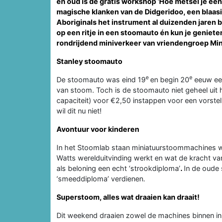
en oud is de gratis workshop ‘Hoe metsel je een
magische klanken van de Didgeridoo, een blaasi
Aboriginals het instrument al duizenden jaren b
op een ritje in een stoomauto én kun je geniete
rondrijdend miniverkeer van vriendengroep Mini
Stanley stoomauto
e
e
De stoomauto was eind 19
en begin 20
eeuw een
van stoom. Toch is de stoomauto niet geheel uit 
capaciteit) voor €2,50 instappen voor een vorsteli
wil dit nu niet!
Avontuur voor kinderen
In het Stoomlab staan miniatuurstoommachines 
Watts werelduitvinding werkt en wat de kracht van 
als beloning een echt ‘strookdiploma’
.
In de oude 
‘smeeddiploma’ verdienen.
Superstoom, alles wat draaien kan draait!
Dit weekend draaien zowel de machines binnen in