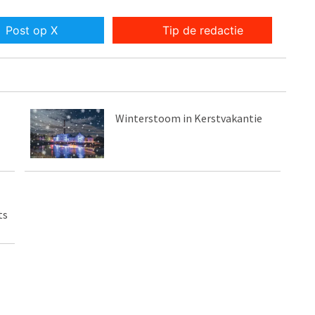
Post op X
Tip de redactie
Winterstoom in Kerstvakantie
ts