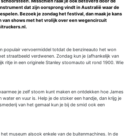
 schoorsteen’. Misschien raak je ook betoverd door de
nstrument dat zijn oorsprong vindt in Australië waar de
espelen. Bezoek je zondag het festival, dan maak je kans
n van shows met het vrolijk over een wegencircuit
truckers.nl.
 populair vervoermiddel totdat de benzineauto het won
het straatbeeld verdwenen. Zondag kun je (afhankelijk van
jk ritje in een originele Stanley stoomauto uit rond 1900. Wie
waarmee je zelf stoom kunt maken en ontdekken hoe James
water en vuur is. Help je de stoker een handje, dan krijg je
smederij van het gemaal kun je bij de smid ook een
 het museum alsook enkele van de buitenmachines. In de