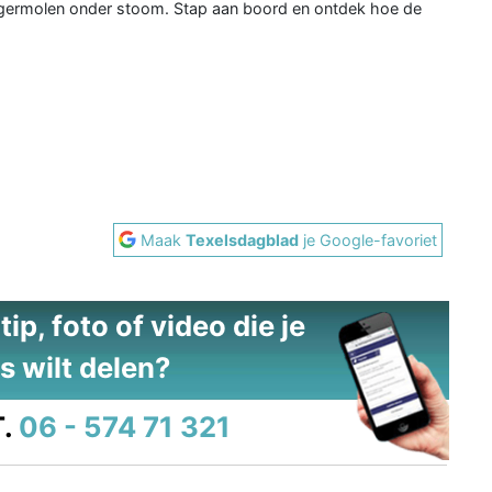
ermolen onder stoom. Stap aan boord en ontdek hoe de
2
Maak
Texelsdagblad
je Google-favoriet
ip, foto of video die je
s wilt delen?
.
06 - 574 71 321