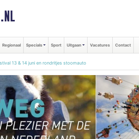
.NL
Regionaal
Specials
Sport
Uitgaan
Vacatures
Contact
ival 13 & 14 juni en rondritjes stoomauto