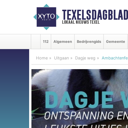
TEXELSDAGBLAD
lokaal nieuws texel
112
Algemeen
Bedrijvengids
Gemeente
Home
Uitgaan
Dagje weg
Ambachtenfest