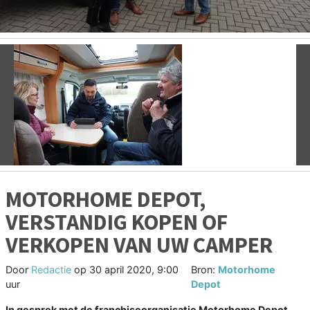
Vorige
V
MOTORHOME DEPOT,
VERSTANDIG KOPEN OF
VERKOPEN VAN UW CAMPER
Door
Redactie
op
30 april 2020, 9:00
Bron:
Motorhome
uur
Depot
In gesprek met de franchiseorganisatie Motorhome Depot