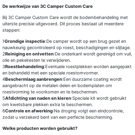
De werkwijze van 3C Camper Custom Care
Bij 3C Camper Custom Care wordt de bodembehandeling met
uiterste precisie uitgevoerd. Dit proces bestaat uit meerdere
stappen:
1️
Grondige inspectie
:De camper wordt op een brug gezet en
nauwkeurig gecontroleerd op roest, beschadigingen en slijtage.
2️
Reiniging en ontvetten
:De onderkant wordt gereinigd om vuil,
olie en pekelresten te verwijderen.
3️
Roestbehandeling
:Eventuele roestplekken worden aangepakt
en behandeld met een speciale roestomvormer.
4️
Beschermlaag aanbrengen
:Een duurzame coating wordt
aangebracht op de metalen delen en bodemplaten om
roestvorming te voorkomen en te beschermen.
5️
Afdichting van naden en kieren
:Speciale kit wordt gebruikt
om kwetsbare plekken extra te beschermen.
6️
Controle en afwerking
:Na droging volgt een eindcontrole,
zodat u verzekerd bent van een perfecte bescherming.
Welke producten worden gebruikt?