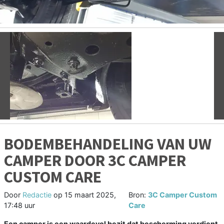
Vorige
V
BODEMBEHANDELING VAN UW
CAMPER DOOR 3C CAMPER
CUSTOM CARE
Door
Redactie
op
15 maart 2025,
Bron:
3C Camper Custom
17:48 uur
Care
Een camper is een waardevol bezit dat bescherming verdient,