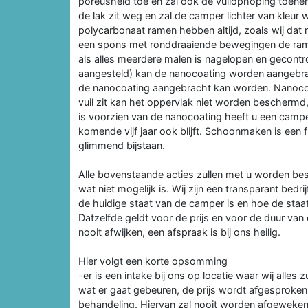
poreusheid toe en zal ook de vuilophoping toenemen
de lak zit weg en zal de camper lichter van kleur 
polycarbonaat ramen hebben altijd, zoals wij dat 
een spons met ronddraaiende bewegingen de rame
als alles meerdere malen is nagelopen en gecontro
aangesteld) kan de nanocoating worden aangebra
de nanocoating aangebracht kan worden. Nanocoa
vuil zit kan het oppervlak niet worden beschermd
is voorzien van de nanocoating heeft u een camper
komende vijf jaar ook blijft. Schoonmaken is een f
glimmend bijstaan.
Alle bovenstaande acties zullen met u worden bes
wat niet mogelijk is. Wij zijn een transparant bedri
de huidige staat van de camper is en hoe de staat
Datzelfde geldt voor de prijs en voor de duur van 
nooit afwijken, een afspraak is bij ons heilig.
Hier volgt een korte opsomming
-er is een intake bij ons op locatie waar wij alle
wat er gaat gebeuren, de prijs wordt afgesproke
behandeling. Hiervan zal nooit worden afgeweken, 