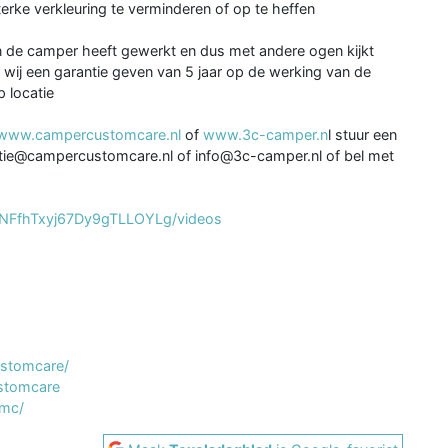
rke verkleuring te verminderen of op te heffen
n de camper heeft gewerkt en dus met andere ogen kijkt
wij een garantie geven van 5 jaar op de werking van de
p locatie
www.campercustomcare.nl
of
www.3c-camper.n
l stuur een
tratie@campercustomcare.nl of info@3c-camper.nl of bel met
gNFfhTxyj67Dy9gTLLOYLg/videos
stomcare/
stomcare
omc/