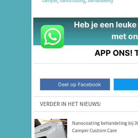
camper
,
nanocoating
,
behandeling
Heb je een leuke t
met on
APP ONS!
T
Deel op Facebook
VERDER IN HET NIEUWS:
Nanocoating behandeling bij 3
Camper Custom Care