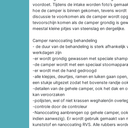
voordoet. Tijdens de intake worden foto’s gemaakt
hoe de camper is binnen gekomen, tevens wordt al
discussie te voorkomen als de camper wordt opg
tevoorschijn komen als de camper grondig is gewa
meestal kleine pitjes van steenslag en dergelijke.
Camper nanocoating behandeling
- de duur van de behandeling is sterk afhankelijk
werkdagen zijn
-er wordt grondig gewassen met speciale sham
-de camper wordt met een speciaal stoomappar
-er wordt met de hand gedroogd
-alle klepjes, deurtjes, ramen en luiken gaan op
een stukje uitgezet zodat het bovenste randje
-detailen van de gehele camper, ook het dak en o
kan veroorzaken
-polijsten, wel of niet krassen weghalen(in overle
-controle door de controleur
-Nanocoating aanbrengen op gehele camper, ook op
indien aanwezig). Er wordt gebruik gemaakt van 
kunststof en nanocoating RVS. Alle rubbers word