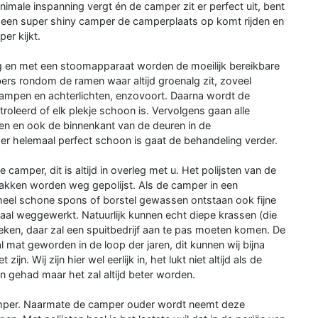
male inspanning vergt én de camper zit er perfect uit, bent
met een super shiny camper de camperplaats op komt rijden en
er kijkt.
en met een stoomapparaat worden de moeilijk bereikbare
rs rondom de ramen waar altijd groenalg zit, zoveel
ampen en achterlichten, enzovoort. Daarna wordt de
eerd of elk plekje schoon is. Vervolgens gaan alle
den en ook de binnenkant van de deuren in de
helemaal perfect schoon is gaat de behandeling verder.
 camper, dit is altijd in overleg met u. Het polijsten van de
 takken worden weg gepolijst. Als de camper in een
geheel schone spons of borstel gewassen ontstaan ook fijne
maal weggewerkt. Natuurlijk kunnen echt diepe krassen (die
reken, daar zal een spuitbedrijf aan te pas moeten komen. De
mat geworden in de loop der jaren, dit kunnen wij bijna
jn. Wij zijn hier wel eerlijk in, het lukt niet altijd als de
n gehad maar het zal altijd beter worden.
camper. Naarmate de camper ouder wordt neemt deze