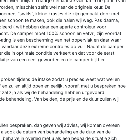
. Met polijsten haal je het laatste vuil dat in de poriën van
worden, misschien zelfs wel naar de originele keur. De
noemen, “swirls”, kleine krasjes die zijn gemaakt door met
n schoon te maken, ook die halen wij weg. Pas daarna,
leerd ( wij hebben daar een aparte controleur voor
cht. De camper moet 100% schoon en vetvrij zijn voordat
ting is een bescherming van het oppervlak en daar waar
, vandaar deze extreme controles op vuil. Nadat de camper
 die in optimale conditie verkeert en dat voor de eerst
luitje van een cent geworden en de camper blijft er
proken tijdens de intake zodat u precies weet wat wel en
jf en zullen altijd open en eerlijk, vooraf, met u bespreken hoe
 zal zijn als wij de behandeling hebben uitgevoerd.
de behandeling. Van beiden, de prijs en de duur zullen wij
s zullen bespreken, dan geven wij advies, wij komen overeen
n alsook de datum van behandeling en de duur van de
behalve in overleg met u als een bepaalde situatie zich