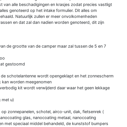
 van alle beschadigingen en krasjes zodat precies vastligt
les genoteerd op het intake formulier. Dit alles om
ehaald. Natuurlijk zullen er meer onvolkomenheden
ssen en dat zal dan nadien worden genoteerd, dit zijn
 van de grootte van de camper maar zal tussen de 5 en 7
poo
aat gestoomd
en, de schotelantenne wordt opengeklapt en het zonnescherm
 ook kan worden meegenomen
verbodig kit wordt verwijderd daar waar het geen lekkage
g met u)
 zonnepanelen, schotel, airco-unit, dak, fietsenrek (
nanocoating glas, nanocoating metaal, nanocoating
en met speciaal middel behandeld, de kunststof bumpers