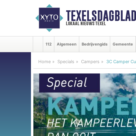
TEXELSDAGBLAD
lokaal nieuws texel
112
Algemeen
Bedrijvengids
Gemeente
Home
Specials
Campers
3C Camper Cus