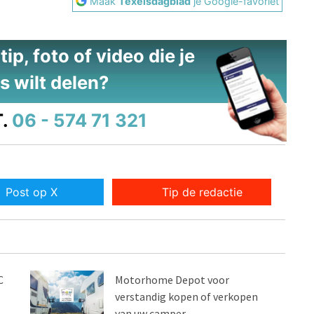
Maak
Texelsdagblad
je Google-favoriet
ip, foto of video die je
s wilt delen?
.
06 - 574 71 321
Post op X
Tip de redactie
C
Motorhome Depot voor
verstandig kopen of verkopen
van uw camper