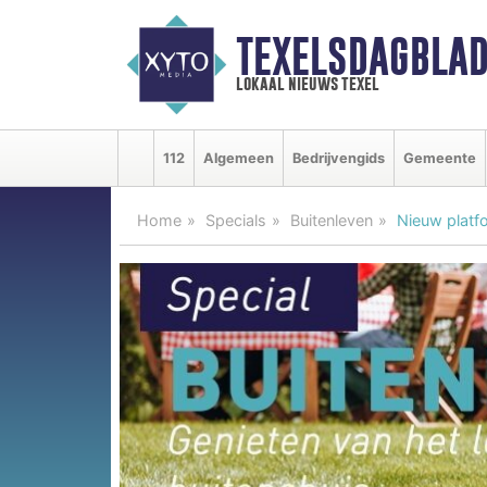
TEXELSDAGBLAD
lokaal nieuws texel
112
Algemeen
Bedrijvengids
Gemeente
Home
Specials
Buitenleven
Nieuw platfo