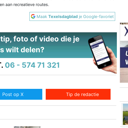
n aan recreatieve routes.
Maak
Texelsdagblad
je Google-favoriet
ip, foto of video die je
s wilt delen?
.
06 - 574 71 321
Post op X
Tip de redactie