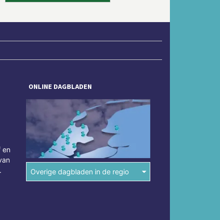
ONLINE DAGBLADEN
f en
van
.
Overige dagbladen in de regio