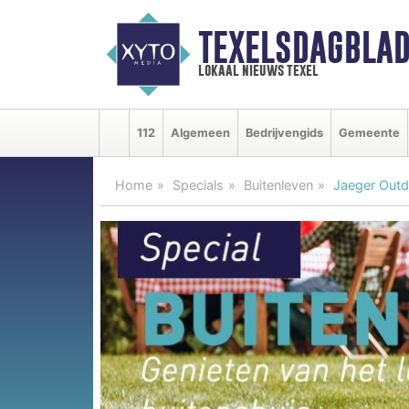
TEXELSDAGBLAD
lokaal nieuws texel
112
Algemeen
Bedrijvengids
Gemeente
Home
Specials
Buitenleven
Jaeger Outd