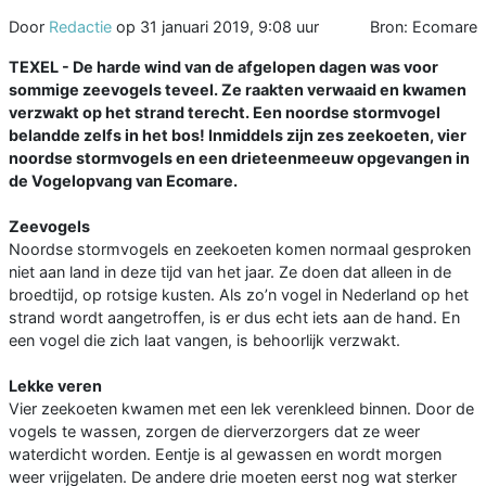
Door
Redactie
op
31 januari 2019, 9:08 uur
Bron: Ecomare
TEXEL - De harde wind van de afgelopen dagen was voor
sommige zeevogels teveel. Ze raakten verwaaid en kwamen
verzwakt op het strand terecht. Een noordse stormvogel
belandde zelfs in het bos! Inmiddels zijn zes zeekoeten, vier
noordse stormvogels en een drieteenmeeuw opgevangen in
de Vogelopvang van Ecomare.
Zeevogels
Noordse stormvogels en zeekoeten komen normaal gesproken
niet aan land in deze tijd van het jaar. Ze doen dat alleen in de
broedtijd, op rotsige kusten. Als zo’n vogel in Nederland op het
strand wordt aangetroffen, is er dus echt iets aan de hand. En
een vogel die zich laat vangen, is behoorlijk verzwakt.
Lekke veren
Vier zeekoeten kwamen met een lek verenkleed binnen. Door de
vogels te wassen, zorgen de dierverzorgers dat ze weer
waterdicht worden. Eentje is al gewassen en wordt morgen
weer vrijgelaten. De andere drie moeten eerst nog wat sterker