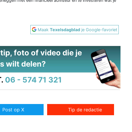
rleggen met een financieel adviseur en te investeren wat je
Maak
Texelsdagblad
je Google-favoriet
ip, foto of video die je
s wilt delen?
.
06 - 574 71 321
Post op X
Tip de redactie