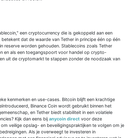
blecoin," een cryptocurrency die is gekoppeld aan een
it betekent dat de waarde van Tether in principe één op één
in reserve worden gehouden. Stablecoins zoals Tether
ren en als een toegangspoort voor handel op crypto-
in en uit de cryptomarkt te stappen zonder de noodzaak van
eke kenmerken en use-cases. Bitcoin blijft een krachtige
ïntroduceerd, Binance Coin wordt gebruikt binnen het
eenschap, en Tether biedt stabiliteit in een volatiele
cies? Kijk dan eens bij
anycoin direct
voor deze
 om veilige opslag- en beveiligingspraktijken te volgen om je
edreigingen. Als je overweegt te investeren in