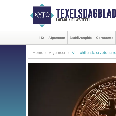
TEXELSDAGBLAD
lokaal nieuws texel
112
Algemeen
Bedrijvengids
Gemeente
Home
Algemeen
Verschillende cryptocurr