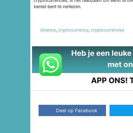
cryptocurrencies, is het raadzaam om eerst te ove
bereid bent te verliezen.
binance
,
cryptocurrency
,
cryptocurrencies
Heb je een leuke t
met on
APP ONS!
T
Deel op Facebook