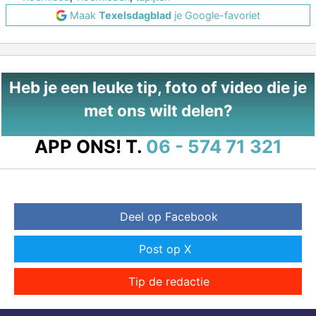
Maak
Texelsdagblad
je Google-favoriet
Heb je een leuke tip, foto of video die je
met ons wilt delen?
APP ONS!
T.
06 - 574 71 321
Deel op Facebook
Post op X
Tip de redactie