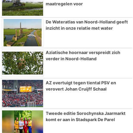
maatregelen voor
De Wateratlas van Noord-Holland geeft
inzicht in onze relatie met water
Aziatische hoornaar verspreidt zich
verder in Noord-Holland
AZ overtuigt tegen tiental PSV en
verovert Johan Cruijff Schaal
Tweede editie Sorochynska Jaarmarkt
komt er aan in Stadspark De Parel