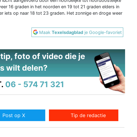
 lucht aangevoerd door een noordelijke tot noordoostelijke
er 16 graden in het noorden en 19 tot 21 graden elders in
er iets op naar 18 tot 23 graden. Het zonnige en droge weer
Maak
Texelsdagblad
je Google-favoriet
ip, foto of video die je
s wilt delen?
.
06 - 574 71 321
Post op X
Tip de redactie