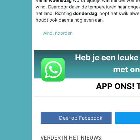
Vanaf
woensdag
wordt tijdelijk wat minder warme
wind. Daardoor dalen de temperaturen naar ongeve
het land. Richting
donderdag
loopt het kwik alwe
houdt ook daarna nog even aan.
wind
,
noorden
Heb je een leuke t
met on
APP ONS!
T
Deel op Facebook
VERDER IN HET NIEUWS: