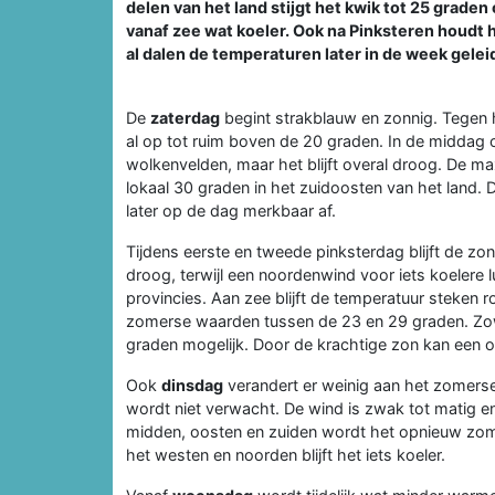
delen van het land stijgt het kwik tot 25 graden 
vanaf zee wat koeler. Ook na Pinksteren houdt 
al dalen de temperaturen later in de week geleid
De
zaterdag
begint strakblauw en zonnig. Tegen 
al op tot ruim boven de 20 graden. In de middag 
wolkenvelden, maar het blijft overal droog. De m
lokaal 30 graden in het zuidoosten van het land.
later op de dag merkbaar af.
Tijdens eerste en tweede pinksterdag blijft de zo
droog, terwijl een noordenwind voor iets koelere l
provincies. Aan zee blijft de temperatuur steken r
zomerse waarden tussen de 23 en 29 graden. Z
graden mogelijk. Door de krachtige zon kan een 
Ook
dinsdag
verandert er weinig aan het zomerse
wordt niet verwacht. De wind is zwak tot matig en 
midden, oosten en zuiden wordt het opnieuw zom
het westen en noorden blijft het iets koeler.