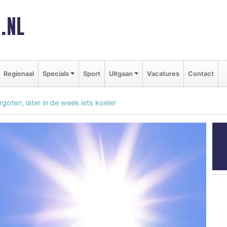
.NL
Regionaal
Specials
Sport
Uitgaan
Vacatures
Contact
oten, later in de week iets koeler