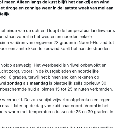
of meer. Alleen langs de kust blijft het dankzij een wind
het droge en zonnige weer in de laatste week van mei aan,
elijk.
het einde van de ochtend loopt de temperatuur landinwaarts
ontstaan vooral in het westen en noorden enkele
axima variëren van ongeveer 23 graden in Noord-Holland tot
 Door een aantrekkende zeewind koelt het aan de stranden
n volop aanwezig. Het weerbeeld is vrijwel onbewolkt en
ucht zorgt, vooral in de kustgebieden en noordelijke
ond 16 graden, terwijl het binnenland kan rekenen op
owel
zondag
als
maandag
is plaatselijk zelfs opnieuw 30
onbeschermde huid al binnen 15 tot 25 minuten verbranden.
 weerbeeld. De zon schijnt vrijwel onafgebroken en regen
draait later op de dag van zuid naar noord. Vooral in het
ers warm met temperaturen tussen de 25 en 30 graden. In