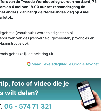
offers van de Tweede Wereldoorlog worden herdacht, 75
 om op 4 mei van 18.00 uur tot zonsondergang de
s het anders: dan hangt de Nederlandse vlag op 4 mei
lfstok.
gebreid (vanuit huis) worden stilgestaan bij
ebouwen van de rijksoverheid; gemeenten, provincies en
laginstructie ook.
als gebruikelijk de hele dag uit.
Maak
Texelsdagblad
je Google-favoriet
ip, foto of video die je
s wilt delen?
.
06 - 574 71 321