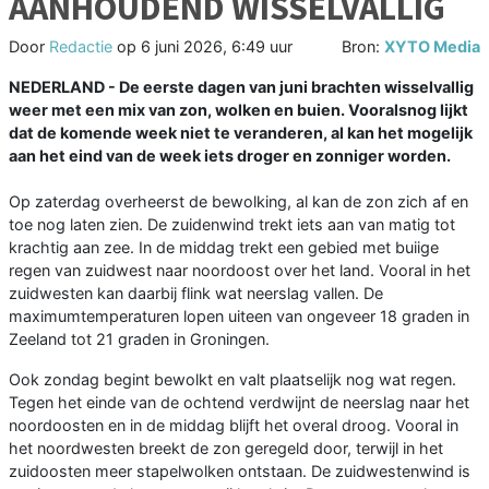
AANHOUDEND WISSELVALLIG
Door
Redactie
op
6 juni 2026, 6:49 uur
Bron:
XYTO Media
NEDERLAND - De eerste dagen van juni brachten wisselvallig
weer met een mix van zon, wolken en buien. Vooralsnog lijkt
dat de komende week niet te veranderen, al kan het mogelijk
aan het eind van de week iets droger en zonniger worden.
Op zaterdag overheerst de bewolking, al kan de zon zich af en
toe nog laten zien. De zuidenwind trekt iets aan van matig tot
krachtig aan zee. In de middag trekt een gebied met buiige
regen van zuidwest naar noordoost over het land. Vooral in het
zuidwesten kan daarbij flink wat neerslag vallen. De
maximumtemperaturen lopen uiteen van ongeveer 18 graden in
Zeeland tot 21 graden in Groningen.
Ook zondag begint bewolkt en valt plaatselijk nog wat regen.
Tegen het einde van de ochtend verdwijnt de neerslag naar het
noordoosten en in de middag blijft het overal droog. Vooral in
het noordwesten breekt de zon geregeld door, terwijl in het
zuidoosten meer stapelwolken ontstaan. De zuidwestenwind is