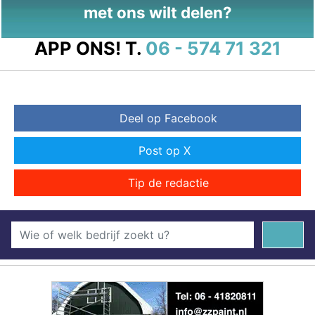
met ons wilt delen?
APP ONS!
T.
06 - 574 71 321
Deel op Facebook
Post op X
Tip de redactie