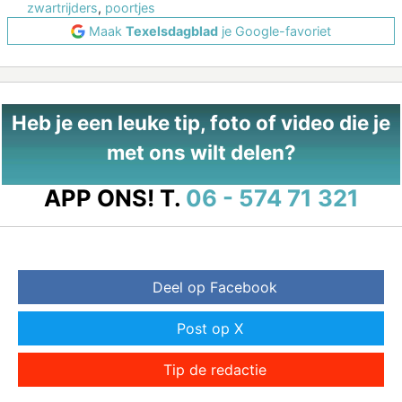
zwartrijders
,
poortjes
Maak
Texelsdagblad
je Google-favoriet
Heb je een leuke tip, foto of video die je
met ons wilt delen?
APP ONS!
T.
06 - 574 71 321
Deel op Facebook
Post op X
Tip de redactie