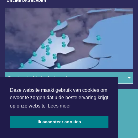
ONLINE DAGBLADEN
Overige dagbladen in de regio
Deze website maakt gebruik van cookies om
Algemene voorwaarden
ervoor te zorgen dat u de beste ervaring krijgt
op onze website
Lees meer
Disclaimer
Privacy Statement
Ik accepteer cookies
Copyright (c) 2026 | Texelsdagblad.nl - Alle rechten
voorbehouden