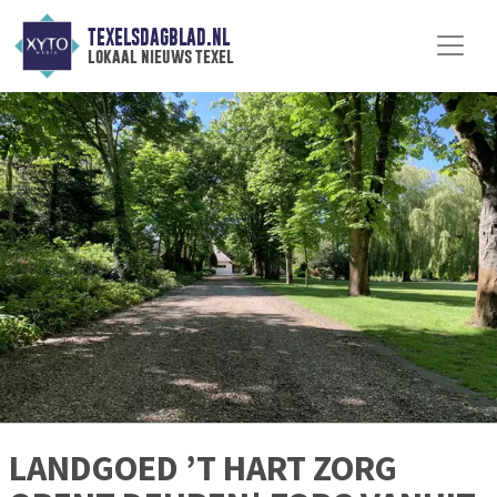
TEXELSDAGBLAD.NL
lokaal nieuws texel
LANDGOED ’T HART ZORG