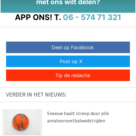
met ons wilt delen?
APP ONS!
T.
06 - 574 71 321
Deel op Facebook
Post op X
Tip de redactie
VERDER IN HET NIEUWS:
Sneeuw haalt streep door alle
amateurvoetbalwedstrijden