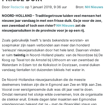
Door
Redactie
op
1 januari 2019, 9:36 uur
Bron:
NH Nieuws
NOORD-HOLLAND - Traditiegetrouw luiden veel mensen het
nieuwe jaar vandaag in met een frisse duik. Ga je voor de zee,
een zwembad of toch een rivier?
NH Nieuws
zet de
nieuwjaarsduiken in de provincie voor je op een rij.
Zoals gebruikelijk heeft 's lands bekendste worsten- en
soepmaker zijn naam verbonden aan meer dan honderd
'serieuze' nieuwjaarsduiken door het hele land. Daarvan vinden
er ruim
twintig
in Noord-Holland plaats: van de Noordzee bij De
Koog op Texel tot de Amstel bij Uithoorn en van zwembad de
Waterdam in Edam tot de Kolksloot in Oostzaan, overal duiken
vandaag tientallen tot duizenden bikkels het water in.
De Noord-Hollandse nieuwjaarsduiken die de meeste
deelnemers trekken zijn die in Egmond aan Zee en Wijk aan Zee.
Vooral over eerstgenoemde duik was dit jaar veel te doen.
Omdat niemand het stokje wilde overnemen, trok de organisatie
de stekker eruit. Enkele dagen later maakten een Egmondse
vriendengroep bekend dat ze - met de (financiële) steun van