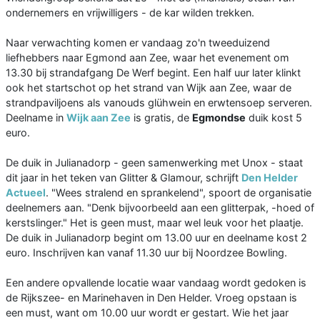
ondernemers en vrijwilligers - de kar wilden trekken.
Naar verwachting komen er vandaag zo'n tweeduizend
liefhebbers naar Egmond aan Zee, waar het evenement om
13.30 bij strandafgang De Werf begint. Een half uur later klinkt
ook het startschot op het strand van Wijk aan Zee, waar de
strandpaviljoens als vanouds glühwein en erwtensoep serveren.
Deelname in
Wijk aan Zee
is gratis, de
Egmondse
duik kost 5
euro.
De duik in Julianadorp - geen samenwerking met Unox - staat
dit jaar in het teken van Glitter & Glamour, schrijft
Den Helder
Actueel
. "Wees stralend en sprankelend", spoort de organisatie
deelnemers aan. "Denk bijvoorbeeld aan een glitterpak, -hoed of
kerstslinger." Het is geen must, maar wel leuk voor het plaatje.
De duik in Julianadorp begint om 13.00 uur en deelname kost 2
euro. Inschrijven kan vanaf 11.30 uur bij Noordzee Bowling.
Een andere opvallende locatie waar vandaag wordt gedoken is
de Rijkszee- en Marinehaven in Den Helder. Vroeg opstaan is
een must, want om 10.00 uur wordt er gestart. Wie het jaar