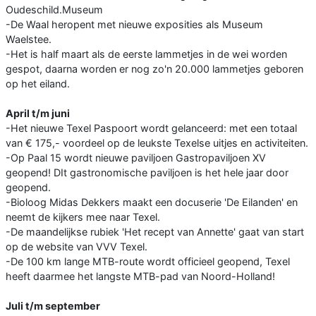
Oudeschild.Museum
-De Waal heropent met nieuwe exposities als Museum
Waelstee.
-Het is half maart als de eerste lammetjes in de wei worden
gespot, daarna worden er nog zo'n 20.000 lammetjes geboren
op het eiland.
April t/m juni
-Het nieuwe Texel Paspoort wordt gelanceerd: met een totaal
van € 175,- voordeel op de leukste Texelse uitjes en activiteiten.
-Op Paal 15 wordt nieuwe paviljoen Gastropaviljoen XV
geopend! DIt gastronomische paviljoen is het hele jaar door
geopend.
-Bioloog Midas Dekkers maakt een docuserie 'De Eilanden' en
neemt de kijkers mee naar Texel.
-De maandelijkse rubiek 'Het recept van Annette' gaat van start
op de website van VVV Texel.
-De 100 km lange MTB-route wordt officieel geopend, Texel
heeft daarmee het langste MTB-pad van Noord-Holland!
Juli t/m september