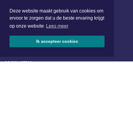
Deze website maakt gebruik van cookies om
Hoofdvestiging:
ervoor te zorgen dat u de beste ervaring krijgt
van Benthuizenlaan 1
1701 BZ Heerhugowaard
op onze website
Lees meer
072 8200 600
Ik accepteer cookies
redactie@xyto.nl
www.xyto.nl
SOCIAL MEDIA
NIEUWSBRIEF AANMELDEN
Schrijf je in voor onze nieuwsbrief en krijg wekelijks een
samenvatting van alle gebeurtenissen uit jouw regio.
Aanmelden
ONLINE DAGBLADEN