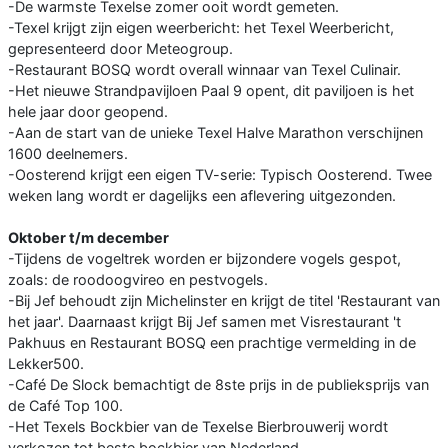
-De warmste Texelse zomer ooit wordt gemeten.
-Texel krijgt zijn eigen weerbericht: het Texel Weerbericht,
gepresenteerd door Meteogroup.
-Restaurant BOSQ wordt overall winnaar van Texel Culinair.
-Het nieuwe Strandpavijloen Paal 9 opent, dit paviljoen is het
hele jaar door geopend.
-Aan de start van de unieke Texel Halve Marathon verschijnen
1600 deelnemers.
-Oosterend krijgt een eigen TV-serie: Typisch Oosterend. Twee
weken lang wordt er dagelijks een aflevering uitgezonden.
Oktober t/m december
-Tijdens de vogeltrek worden er bijzondere vogels gespot,
zoals: de roodoogvireo en pestvogels.
-Bij Jef behoudt zijn Michelinster en krijgt de titel 'Restaurant van
het jaar'. Daarnaast krijgt Bij Jef samen met Visrestaurant 't
Pakhuus en Restaurant BOSQ een prachtige vermelding in de
Lekker500.
-Café De Slock bemachtigt de 8ste prijs in de publieksprijs van
de Café Top 100.
-Het Texels Bockbier van de Texelse Bierbrouwerij wordt
verkozen tot beste bockbier van Nederland.