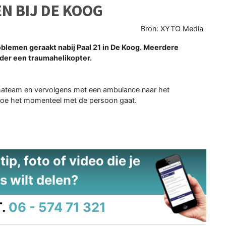
N BIJ DE KOOG
Bron: XYTO Media
lemen geraakt nabij Paal 21 in De Koog. Meerdere
der een traumahelikopter.
umateam en vervolgens met een ambulance naar het
 hoe het momenteel met de persoon gaat.
ip, foto of video die je
s wilt delen?
.
06 - 574 71 321