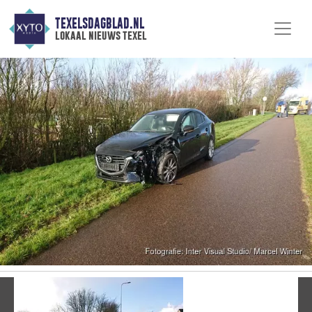
TEXELSDAGBLAD.NL
lokaal nieuws texel