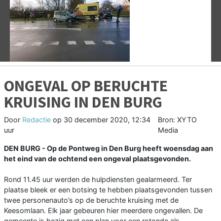
Vorige
V
ONGEVAL OP BERUCHTE
KRUISING IN DEN BURG
Door
Redactie
op
30 december 2020, 12:34
Bron: XYTO
uur
Media
DEN BURG - Op de Pontweg in Den Burg heeft woensdag aan
het eind van de ochtend een ongeval plaatsgevonden.
Rond 11.45 uur werden de hulpdiensten gealarmeerd. Ter
plaatse bleek er een botsing te hebben plaatsgevonden tussen
twee personenauto’s op de beruchte kruising met de
Keesomlaan. Elk jaar gebeuren hier meerdere ongevallen. De
gemeente is bezig met een plan voor een rotonde als