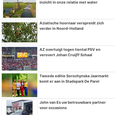
inzicht in onze relatie met water
Aziatische hoornaar verspreidt zich
verder in Noord-Holland
AZ overtuigt tegen tiental PSV en
verovert Johan Cruijff Schaal
Tweede editie Sorochynska Jaarmarkt
komt er aan in Stadspark De Parel
John van Es uw betrouwbare partner
voor occasions